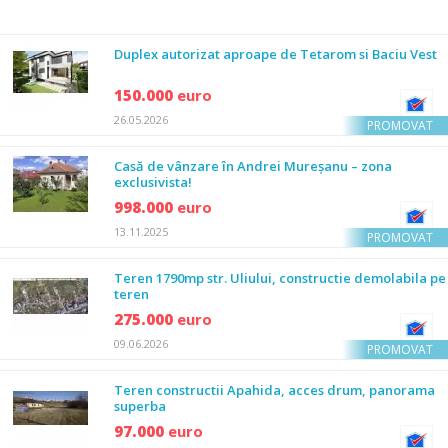
Duplex autorizat aproape de Tetarom si Baciu Vest
150.000
euro
26.05.2026
PROMOVAT
Casă de vânzare în Andrei Mureșanu – zona
exclusivista!
998.000
euro
13.11.2025
PROMOVAT
Teren 1790mp str. Uliului, constructie demolabila pe
teren
275.000
euro
09.06.2026
PROMOVAT
Teren constructii Apahida, acces drum, panorama
superba
97.000
euro