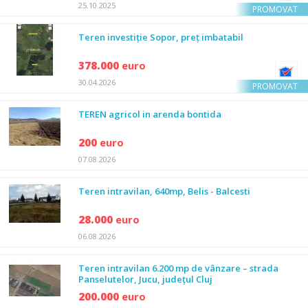
25.10.2025
PROMOVAT
Teren investiție Sopor, preț imbatabil
378.000
euro
30.04.2026
PROMOVAT
TEREN agricol in arenda bontida
200
euro
07.08.2026
Teren intravilan, 640mp, Belis - Balcesti
28.000
euro
06.08.2026
Teren intravilan 6.200 mp de vânzare – strada
Panselutelor, Jucu, județul Cluj
200.000
euro