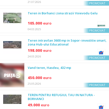
21.07.2026
PROMOVAT
Teren in Borhanci zona strazii Voievodu Gelu
105.000
euro
04.03.2025
PROMOVAT
Teren intravilan 3600 mp in Sopor–investitie smart,
zona Hub-ului Educational
198.000
euro
24.03.2026
PROMOVAT
Vand teren, Hasdeu, 432 mp
450.000
euro
25.05.2026
PROMOVAT
TEREN PENTRU REFUGIUL TAU IN NATURA -
BORHANCI
49.000
euro