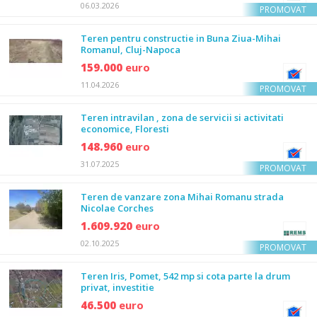
06.03.2026
PROMOVAT
Teren pentru constructie in Buna Ziua-Mihai
Romanul, Cluj-Napoca
159.000
euro
11.04.2026
PROMOVAT
Teren intravilan , zona de servicii si activitati
economice, Floresti
148.960
euro
31.07.2025
PROMOVAT
Teren de vanzare zona Mihai Romanu strada
Nicolae Corches
1.609.920
euro
02.10.2025
PROMOVAT
Teren Iris, Pomet, 542 mp si cota parte la drum
privat, investitie
46.500
euro