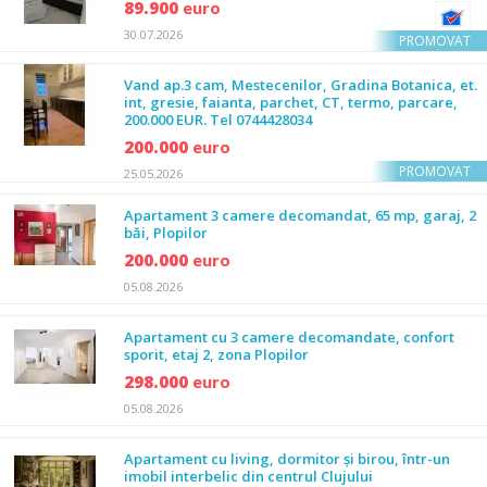
89.900
euro
30.07.2026
PROMOVAT
Vand ap.3 cam, Mestecenilor, Gradina Botanica, et.
int, gresie, faianta, parchet, CT, termo, parcare,
200.000 EUR. Tel 0744428034
200.000
euro
PROMOVAT
25.05.2026
Apartament 3 camere decomandat, 65 mp, garaj, 2
băi, Plopilor
200.000
euro
05.08.2026
Apartament cu 3 camere decomandate, confort
sporit, etaj 2, zona Plopilor
298.000
euro
05.08.2026
Apartament cu living, dormitor și birou, într-un
imobil interbelic din centrul Clujului