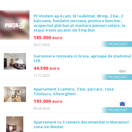
PF Vindem ap.4 cam, bl reabilitat, 80 mp, 2 bai, 2
balcoane, fundatie serioasa, pivnita e buncher,
acoperisul plat bun pt montare panouri solare, la
etajul 4 este uscator de 9 mp bun
185.000
euro
PROMOVAT
29.07.2026
Garsoniera renovata in Gruia, aproape de stadionul
CFR
44.500
euro
11.12.2025
PROMOVAT
Apartament 3 camere, 2 bai, parcare, zona
Titulescu, Gheorgheni
193.000
euro
09.06.2026
PROMOVAT
Apartament cu 3 camere decomandat in Manastur!
zona Ion Mester