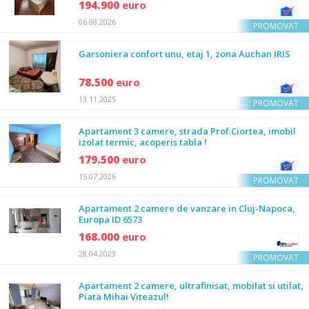
194.900
euro
06.08.2026
PROMOVAT
Garsoniera confort unu, etaj 1, zona Auchan IRIS
78.500
euro
13.11.2025
PROMOVAT
Apartament 3 camere, strada Prof.Ciortea, imobil
izolat termic, acoperis tabla !
179.500
euro
15.07.2026
PROMOVAT
Apartament 2 camere de vanzare in Cluj-Napoca,
Europa ID 6573
168.000
euro
28.04.2023
PROMOVAT
Apartament 2 camere, ultrafinisat, mobilat si utilat,
Piata Mihai Viteazul!