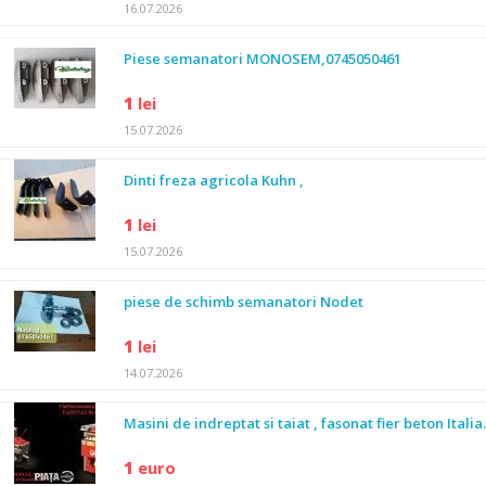
16.07.2026
Piese semanatori MONOSEM,0745050461
1
lei
15.07.2026
Dinti freza agricola Kuhn ,
1
lei
15.07.2026
piese de schimb semanatori Nodet
1
lei
14.07.2026
Masini de indreptat si taiat , fasonat fier beton Italia.
1
euro