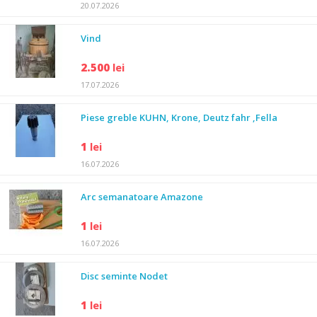
20.07.2026
Vind
2.500
lei
17.07.2026
Piese greble KUHN, Krone, Deutz fahr ,Fella
1
lei
16.07.2026
Arc semanatoare Amazone
1
lei
16.07.2026
Disc seminte Nodet
1
lei