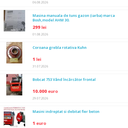
06.08.2026
Masina manuala de tuns gazon (iarba) marca
Bosh,model AHM 30.
299
lei
01.08.2026
Coroana grebla rotativa Kuhn
1
lei
31.07.2026
Bobcat 753 Vând încărcător frontal
10.000
euro
29.07.2026
Masini indreptat si debitat fier beton
1
euro