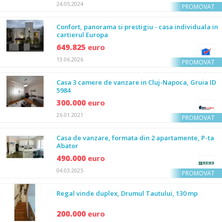
24.05.2024
PROMOVAT
Confort, panorama si prestigiu - casa individuala in
cartierul Europa
649.825
euro
13.06.2026
PROMOVAT
Casa 3 camere de vanzare in Cluj-Napoca, Gruia ID
5984
300.000
euro
26.01.2021
PROMOVAT
Casa de vanzare, formata din 2 apartamente, P-ta
Abator
490.000
euro
04.03.2025
PROMOVAT
Regal vinde duplex, Drumul Tautului, 130 mp
200.000
euro