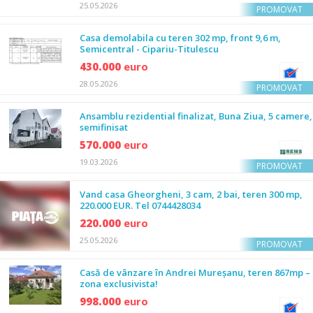
25.05.2026
PROMOVAT
Casa demolabila cu teren 302 mp, front 9,6 m,
Semicentral - Cipariu-Titulescu
430.000
euro
28.05.2026
PROMOVAT
Ansamblu rezidential finalizat, Buna Ziua, 5 camere,
semifinisat
570.000
euro
19.03.2026
PROMOVAT
Vand casa Gheorgheni, 3 cam, 2 bai, teren 300 mp,
220.000 EUR. Tel 0744428034
220.000
euro
25.05.2026
PROMOVAT
Casă de vânzare în Andrei Mureșanu, teren 867mp –
zona exclusivista!
998.000
euro