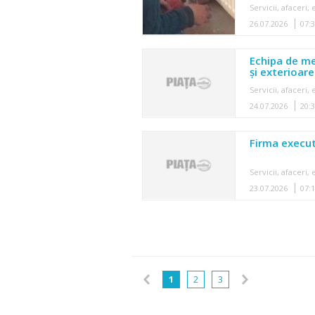
Servicii, afaceri
26.07.2026
07:
Echipa de me
și exterioare
Servicii, afaceri
24.07.2026
20:
Firma executa
Servicii, afaceri
23.07.2026
07:
1
2
3