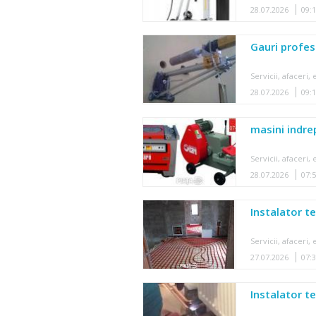
28.07.2026
09:
Gauri profes
Servicii, afaceri
28.07.2026
09:
masini indre
Servicii, afaceri
28.07.2026
07:
Instalator t
Servicii, afaceri
27.07.2026
07:
Instalator t