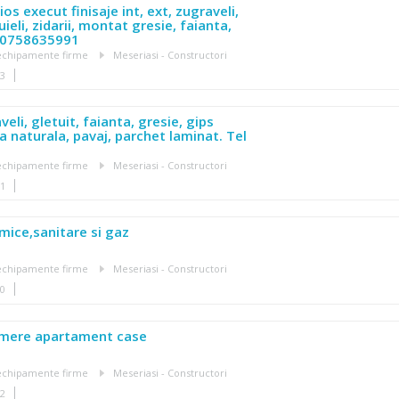
os execut finisaje int, ext, zugraveli,
uieli, zidarii, montat gresie, faianta,
l 0758635991
, echipamente firme
Meseriasi - Constructori
03
eli, gletuit, faianta, gresie, gips
a naturala, pavaj, parchet laminat. Tel
.
, echipamente firme
Meseriasi - Constructori
01
rmice,sanitare si gaz
, echipamente firme
Meseriasi - Constructori
50
amere apartament case
, echipamente firme
Meseriasi - Constructori
12