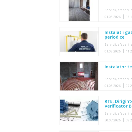
Servicii, afaceri
01.08.2026
16:
Instalatii ga
periodice
Servicii, afaceri
01.08.2026
11:
Instalator t
Servicii, afaceri
01.08.2026
07:
RTE, Dirigin
Verificator B,
Servicii, afaceri
30.07.2026
08: