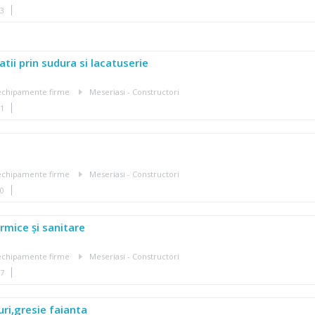
53
atii prin sudura si lacatuserie
, echipamente firme
Meseriasi - Constructori
01
, echipamente firme
Meseriasi - Constructori
40
rmice și sanitare
, echipamente firme
Meseriasi - Constructori
27
uri,gresie faianta