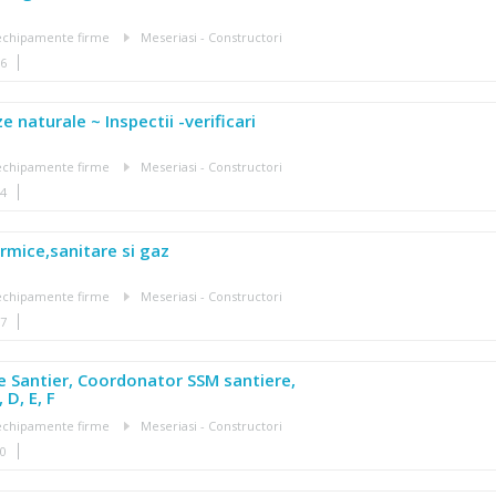
, echipamente firme
Meseriasi - Constructori
16
ze naturale ~ Inspectii -verificari
, echipamente firme
Meseriasi - Constructori
24
ermice,sanitare si gaz
, echipamente firme
Meseriasi - Constructori
27
te Santier, Coordonator SSM santiere,
 D, E, F
, echipamente firme
Meseriasi - Constructori
20