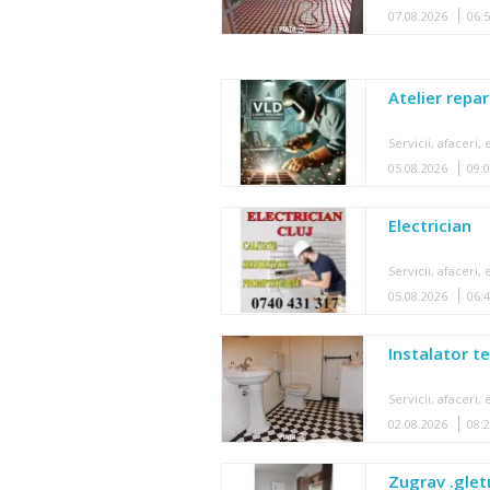
07.08.2026
06:
Atelier repar
Servicii, afaceri
05.08.2026
09:
Electrician
Servicii, afaceri
05.08.2026
06:
Instalator te
Servicii, afaceri
02.08.2026
08:
Zugrav .glet