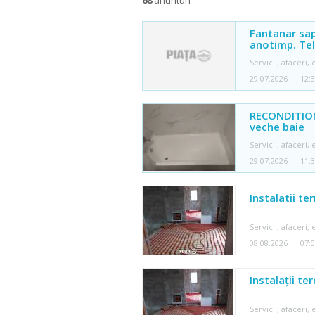
Fantanar sap
anotimp. Te
Servicii, afaceri
29.07.2026
12:
RECONDITIONA
veche baie
Servicii, afaceri
29.07.2026
11:
Instalatii te
Servicii, afaceri
08.08.2026
07:
Instalații te
Servicii, afaceri