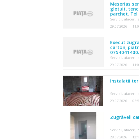
Meserias seri
gletuit, tenc
parchet. Te
Servicii, afaceri
29.07.2026
11:
Execut zugrav
carton, piatr
0754041400
Servicii, afaceri
29.07.2026
11:
Instalatii te
Servicii, afaceri
29.07.2026
06:
Zugrăveli c
Servicii, afaceri
28.07.2026
13: