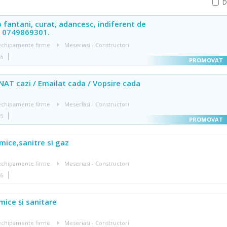
 fantani, curat, adancesc, indiferent de
l 0749869301.
, echipamente firme
Meseriasi - Constructori
36
T cazi / Emailat cada / Vopsire cada
, echipamente firme
Meseriasi - Constructori
35
rmice,sanitre si gaz
, echipamente firme
Meseriasi - Constructori
06
rmice și sanitare
, echipamente firme
Meseriasi - Constructori