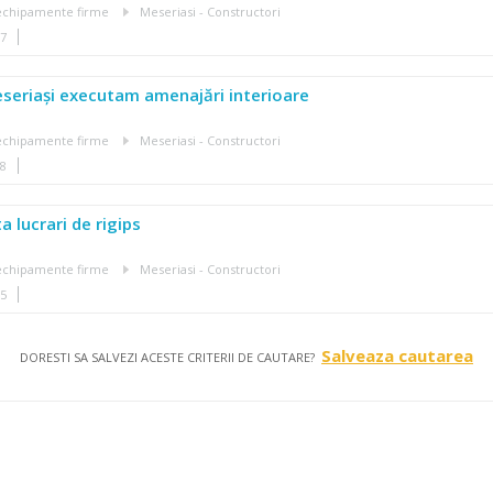
, echipamente firme
Meseriasi - Constructori
37
seriași executam amenajări interioare
, echipamente firme
Meseriasi - Constructori
38
 lucrari de rigips
, echipamente firme
Meseriasi - Constructori
15
Salveaza cautarea
DORESTI SA SALVEZI ACESTE CRITERII DE CAUTARE?