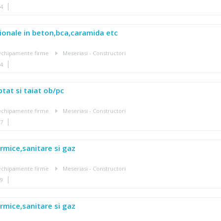
14
ionale in beton,bca,caramida etc
, echipamente firme
Meseriasi - Constructori
14
ptat si taiat ob/pc
, echipamente firme
Meseriasi - Constructori
57
ermice,sanitare si gaz
, echipamente firme
Meseriasi - Constructori
39
ermice,sanitare si gaz