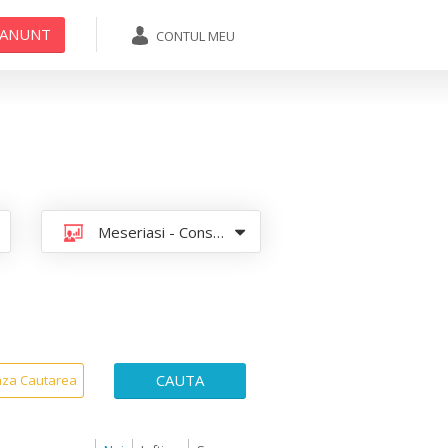
 ANUNT
CONTUL MEU
ADAUGA ANUNT
Meseriasi - Constructori
CAUTA
aza Cautarea