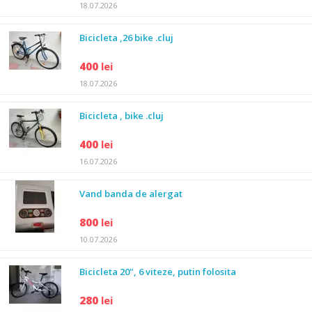
18.07.2026
Bicicleta ,26 bike .cluj
400
lei
18.07.2026
Bicicleta , bike .cluj
400
lei
16.07.2026
Vand banda de alergat
800
lei
10.07.2026
Bicicleta 20", 6 viteze, putin folosita
280
lei