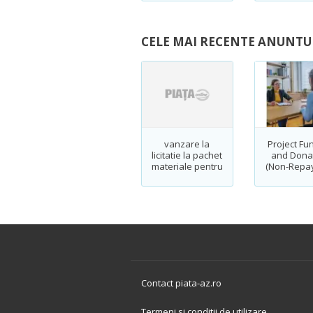
CELE MAI RECENTE ANUNTUR
vanzare la
Project Fu
licitatie la pachet
and Dona
materiale pentru
(Non-Repa
constructii
Fundin
Contact piata-az.ro
Termeni si conditii de utilizare