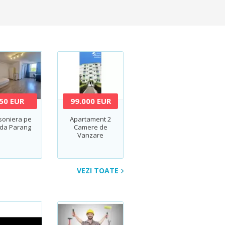
50 EUR
99.000 EUR
soniera pe
Apartament 2
ada Parang
Camere de
Vanzare
Gheorgheni – Str.
Albac |
Exclusivitate |
Comision 0%
VEZI TOATE
Cumparator