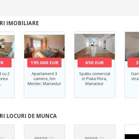
RI IMOBILIARE
UR
195.000 EUR
650 EUR
3
 cu 2
Apartament 3
Spatiu comercial
Gar
leea
camere, Ion
in Piata Flora,
str
,
Mester, Manastur
Manastur
eni
RI LOCURI DE MUNCA