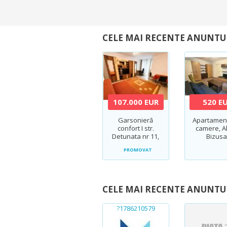
CELE MAI RECENTE ANUNTU
107.000 EUR
520 E
Garsonieră
Apartament
confort I str.
camere, A
Detunata nr 11,
Bizusa
Cluj-Napoca ZERO
Gheorgh
PROMOVAT
comision
CELE MAI RECENTE ANUNTU
?1786210579