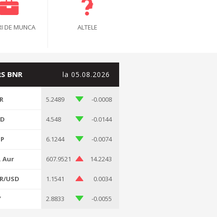
I DE MUNCA
ALTELE
S BNR
la 05.08.2026
R
5.2489
-0.0008
SD
4.548
-0.0144
P
6.1244
-0.0074
. Aur
607.9521
14.2243
R/USD
1.1541
0.0034
Y
2.8833
-0.0055