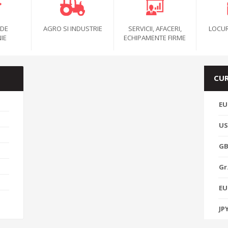
 DE
AGRO SI INDUSTRIE
SERVICII, AFACERI,
LOCUR
IE
ECHIPAMENTE FIRME
CUR
EU
U
GB
Gr
EU
JP