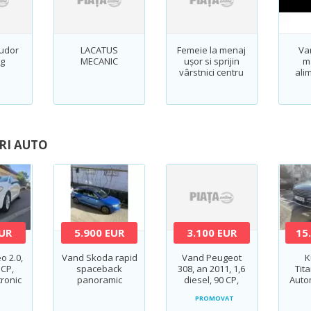
udor
LACATUS
Femeie la menaj
Va
g
MECANIC
ușor si sprijin
m
vârstnici centru
ali
Cluj
rai
m
RI AUTO
EUR
5.900 EUR
3.100 EUR
15
o 2.0,
Vand Skoda rapid
Vand Peugeot
K
 CP,
spaceback
308, an 2011, 1,6
Tit
tronic
panoramic
diesel, 90 CP,
Auto
e
350.000 km, 3100
PROMOVAT
EUR, stare foarte