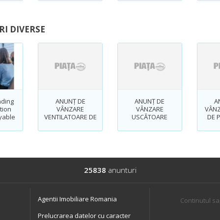
buna. Tel
0741192345
I DIVERSE
nding
ANUNȚ DE
ANUNȚ DE
A
tion
VÂNZARE
VÂNZARE
VÂNZ
yable
VENTILATOARE DE
USCĂTOARE
DE 
g)
BIROU - Elemento
CHERESTEA
Mobili SRL
25838
anunturi
Agentii Imobiliare Romania
Continutul sa
Prelucrarea datelor cu caracter