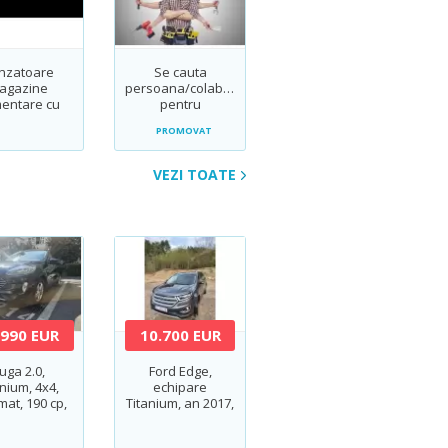
nzatoare
Se cauta
agazine
persoana/colaborare
mentare cu
pentru
on carne si
intretinere/mentenanta
PROMOVAT
ezeluri
cladire cu
program flexibil
VEZI TOATE
.990 EUR
10.700 EUR
uga 2.0,
Ford Edge,
anium, 4x4,
echipare
mat, 190 cp,
Titanium, an 2017,
motorizare 2.0
TDCi Bi-Turbo (210