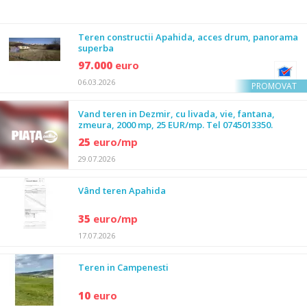
Teren constructii Apahida, acces drum, panorama
superba
97.000
euro
06.03.2026
PROMOVAT
Vand teren in Dezmir, cu livada, vie, fantana,
zmeura, 2000 mp, 25 EUR/mp. Tel 0745013350.
25
euro/mp
29.07.2026
Vând teren Apahida
35
euro/mp
17.07.2026
Teren in Campenesti
10
euro