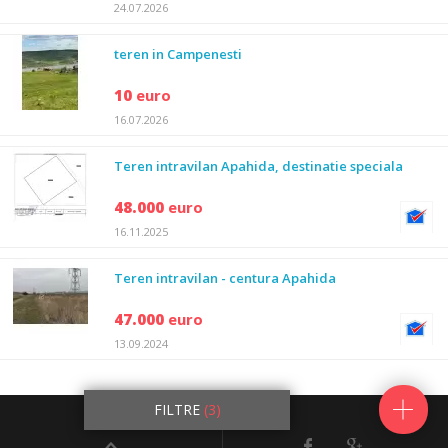
24.07.2026
teren in Campenesti
10
euro
16.07.2026
Teren intravilan Apahida, destinatie speciala
48.000
euro
16.11.2025
Teren intravilan - centura Apahida
47.000
euro
13.09.2024
25833
anunturi
FILTRE
(3)