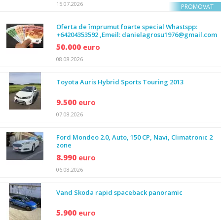
15.07.2026
PROMOVAT
Oferta de împrumut foarte special Whastspp:
+64204353592 ,Emeil: danielagrosu1976@gmail.com
50.000
euro
08.08.2026
Toyota Auris Hybrid Sports Touring 2013
9.500
euro
07.08.2026
Ford Mondeo 2.0, Auto, 150 CP, Navi, Climatronic 2
zone
8.990
euro
06.08.2026
Vand Skoda rapid spaceback panoramic
5.900
euro