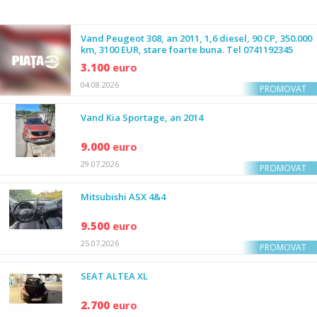
Vand Peugeot 308, an 2011, 1,6 diesel, 90 CP, 350.000
km, 3100 EUR, stare foarte buna. Tel 0741192345
3.100
euro
04.08.2026
PROMOVAT
Vand Kia Sportage, an 2014
9.000
euro
29.07.2026
PROMOVAT
Mitsubishi ASX 4&4
9.500
euro
25.07.2026
PROMOVAT
SEAT ALTEA XL
2.700
euro