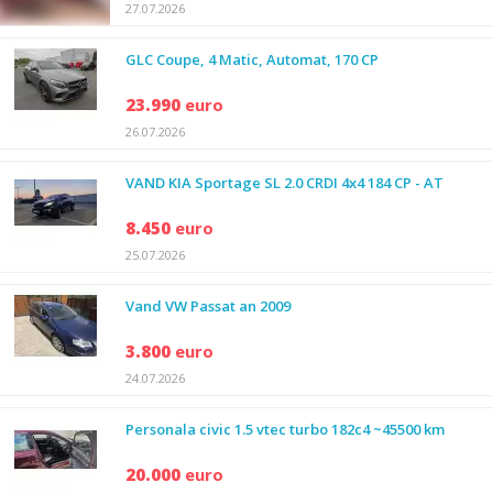
27.07.2026
GLC Coupe, 4 Matic, Automat, 170 CP
23.990
euro
26.07.2026
VAND KIA Sportage SL 2.0 CRDI 4x4 184 CP - AT
8.450
euro
25.07.2026
Vand VW Passat an 2009
3.800
euro
24.07.2026
Personala civic 1.5 vtec turbo 182c4 ~45500 km
20.000
euro