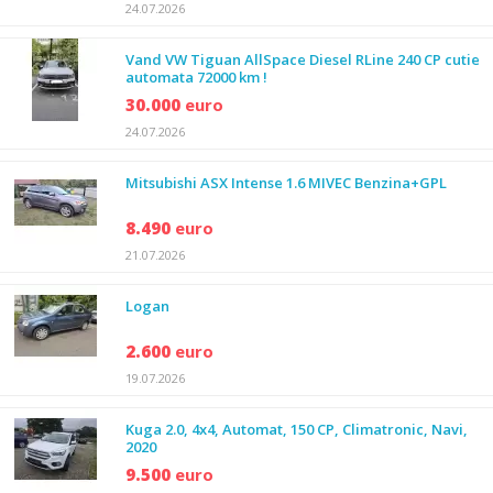
24.07.2026
Vand VW Tiguan AllSpace Diesel RLine 240 CP cutie
automata 72000 km !
30.000
euro
24.07.2026
Mitsubishi ASX Intense 1.6 MIVEC Benzina+GPL
8.490
euro
21.07.2026
Logan
2.600
euro
19.07.2026
Kuga 2.0, 4x4, Automat, 150 CP, Climatronic, Navi,
2020
9.500
euro