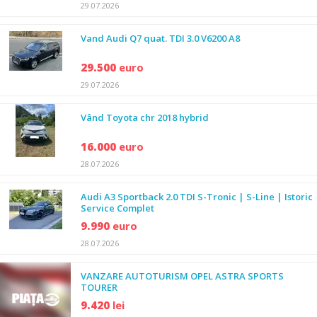
29.07.2026
Vand Audi Q7 quat. TDI 3.0 V6200 A8
29.500
euro
29.07.2026
Vând Toyota chr 2018 hybrid
16.000
euro
28.07.2026
Audi A3 Sportback 2.0 TDI S-Tronic | S-Line | Istoric
Service Complet
9.990
euro
28.07.2026
VANZARE AUTOTURISM OPEL ASTRA SPORTS
TOURER
9.420
lei