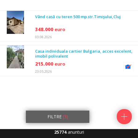
Vând casă cu teren 500 mp.str.Timişului,Cluj
348.000
euro
03.08.2026
Casa individuala cartier Bulgaria, acces excelent,
imobil polivalent
215.000
euro
23.05.2026
FILTRE
(3)
25774
anunturi