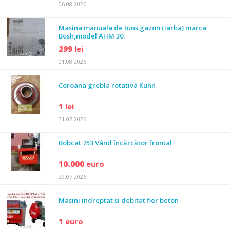
06.08.2026
Masina manuala de tuns gazon (iarba) marca
Bosh,model AHM 30.
299
lei
01.08.2026
Coroana grebla rotativa Kuhn
1
lei
31.07.2026
Bobcat 753 Vând încărcător frontal
10.000
euro
29.07.2026
Masini indreptat si debitat fier beton
1
euro