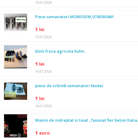
16.07.2026
Piese semanatori MONOSEM,0745050461
1
lei
15.07.2026
Dinti freza agricola Kuhn ,
1
lei
15.07.2026
piese de schimb semanatori Nodet
1
lei
14.07.2026
Masini de indreptat si taiat , fasonat fier beton Italia.
1
euro