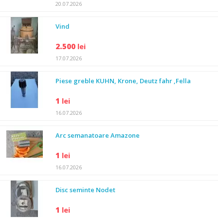
20.07.2026
Vind
2.500
lei
17.07.2026
Piese greble KUHN, Krone, Deutz fahr ,Fella
1
lei
16.07.2026
Arc semanatoare Amazone
1
lei
16.07.2026
Disc seminte Nodet
1
lei