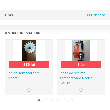
Oras
Cluj-Napoca
ANUNTURI SIMILARE
486
lei
1
lei
Pinion semanatoare
Piese de schimb
Nodet
semanatoare Nodet
Gougis