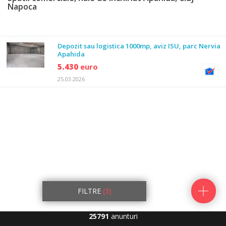
Napoca
Depozit sau logistica 1000mp, aviz ISU, parc Nervia
Apahida
5.430
euro
25.03.2026
FILTRE
(3)
25791
anunturi