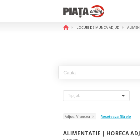
LOCURI DE MUNCA ADJUD
ALIMEN
Tip Job
Adjud, Vrancea
Reseteaza filtrele
ALIMENTATIE | HORECA AD
0
anunt