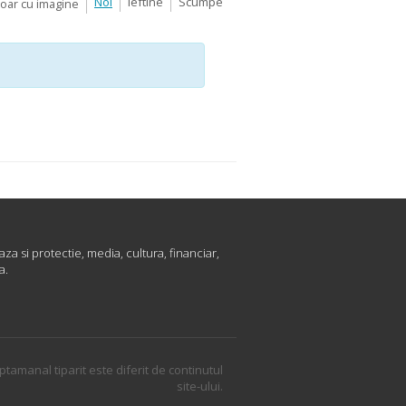
Noi
Ieftine
Scumpe
Doar cu imagine
za si protectie, media, cultura, financiar,
a.
ptamanal tiparit este diferit de continutul
site-ului.