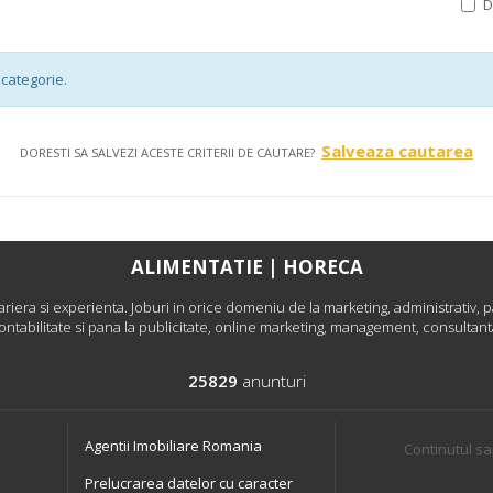
categorie.
Salveaza cautarea
DORESTI SA SALVEZI ACESTE CRITERII DE CAUTARE?
ALIMENTATIE | HORECA
era si experienta. Joburi in orice domeniu de la marketing, administrativ, pa
ontabilitate si pana la publicitate, online marketing, management, consultant
25829
anunturi
Agentii Imobiliare Romania
Continutul sa
Prelucrarea datelor cu caracter