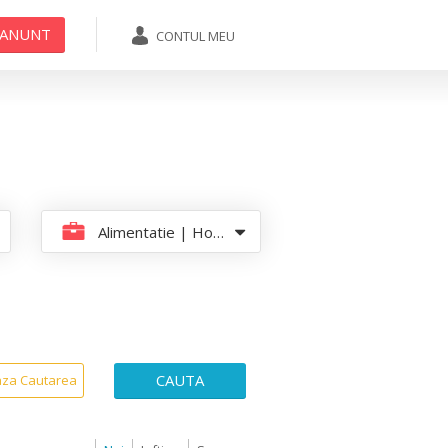
 ANUNT
CONTUL MEU
ADAUGA ANUNT
Alimentatie | HoReCa
CAUTA
aza Cautarea