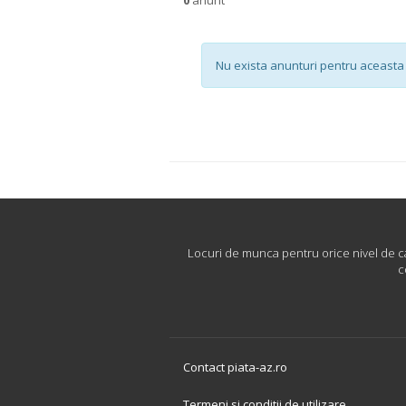
Nu exista anunturi pentru aceasta 
Locuri de munca pentru orice nivel de cari
c
Contact piata-az.ro
Termeni si conditii de utilizare