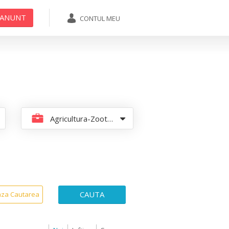
 ANUNT
CONTUL MEU
ADAUGA ANUNT
Agricultura-Zootehnie
CAUTA
aza Cautarea