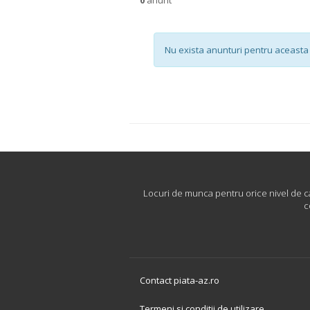
Nu exista anunturi pentru aceasta 
Locuri de munca pentru orice nivel de cari
c
Contact piata-az.ro
Termeni si conditii de utilizare