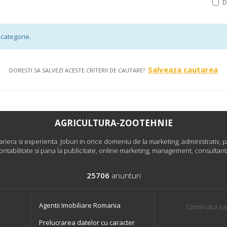
categorie.
Salveaza cautarea
DORESTI SA SALVEZI ACESTE CRITERII DE CAUTARE?
AGRICULTURA-ZOOTEHNIE
era si experienta. Joburi in orice domeniu de la marketing, administrativ, pa
ontabilitate si pana la publicitate, online marketing, management, consultant
25706
anunturi
Agentii Imobiliare Romania
Continutul sa
Prelucrarea datelor cu caracter