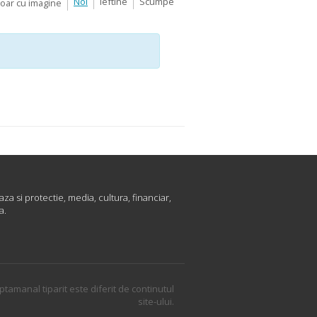
Noi
Ieftine
Scumpe
Doar cu imagine
za si protectie, media, cultura, financiar,
a.
ptamanal tiparit este diferit de continutul
site-ului.