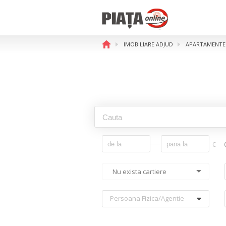
IMOBILIARE ADJUD
APARTAMENTE 
€
Nu exista cartiere
Persoana Fizica/agentie