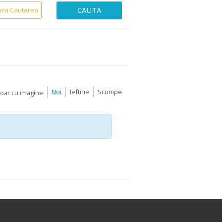
CAUTA
aza Cautarea
Noi
Ieftine
Scumpe
Doar cu imagine