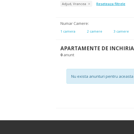
Adjud, Vrancea
Reseteaza filtrele
Numar Camere:
1 camera
2 camere
3 camere
APARTAMENTE DE INCHIRIA
0
anunt
Nu exista anunturi pentru aceasta 