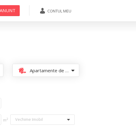
 ANUNT
CONTUL MEU
ADAUGA ANUNT
Apartamente de inchiriat
Vechime Imobil
2
m