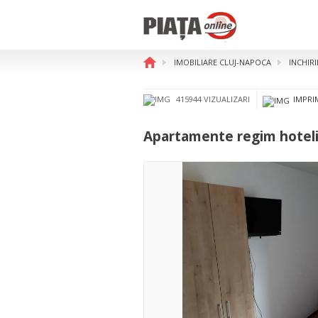
IMOBILIARE CLUJ-NAPOCA
INCHIR
Apartamente regim hotelier 
415944 VIZUALIZARI
IMPRI
Apartamente regim hotelie