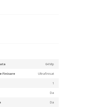
ata
64 Mp
e Finisare
Ultrafinisat
1
Da
a
Da