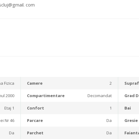
scluj@gmail. com
a Fizica
Camere
2
Supraf
ul 2000
Compartimentare
Decomandat
Grad D
Etaj 1
Confort
1
Bai
ei Nr 46
Parcare
Da
Gresie
Da
Parchet
Da
Faiant