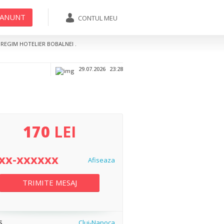
 ANUNT
CONTUL MEU
07xx-xxxxxx
TRIMITE MESAJ
REGIM HOTELIER BOBALNEI .
Afiseaza
29.07.2026
23:28
170
LEI
xx-xxxxxx
Afiseaza
TRIMITE MESAJ
S
Cluj-Napoca