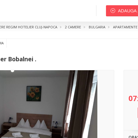
ADAUGA
IERE REGIM HOTELIER CLUJ-NAPOCA
2 CAMERE
BULGARIA
APARTAMENTE 
Bobalnei .
MA
r Bobalnei .
07
ORA