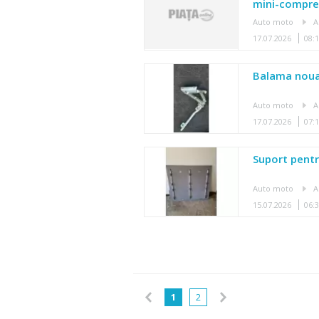
mini-compre
Auto moto
A
17.07.2026
08:
Balama noua
Auto moto
A
17.07.2026
07:
Suport pent
Auto moto
A
15.07.2026
06:
1
2