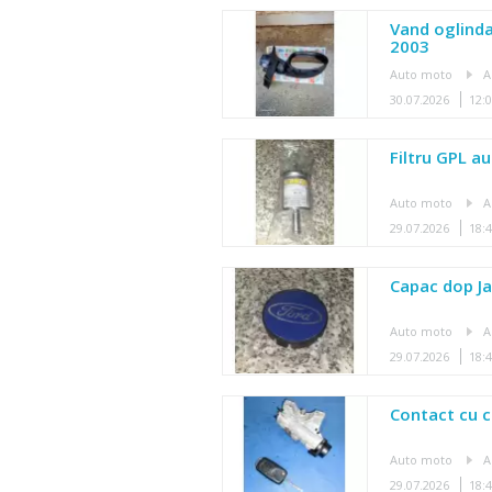
Vand oglinda
2003
Auto moto
A
30.07.2026
12:
Filtru GPL a
Auto moto
A
29.07.2026
18:
Capac dop Ja
Auto moto
A
29.07.2026
18:
Contact cu 
Auto moto
A
29.07.2026
18: