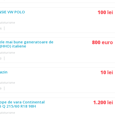
100
lei
NSIE VW POLO
utoturisme
46
800
euro
ele mai bune generatoare de
(HHO) italiene
utoturisme
20
10
lei
azin
utoturisme
09
1.200
lei
ope de vara Continental
6 Q 215/60 R18 98H
utoturisme