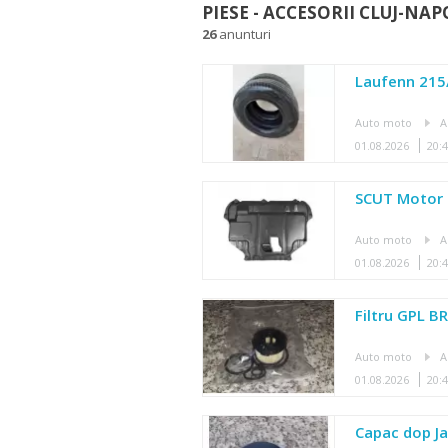
PIESE - ACCESORII CLUJ-NAP
26
anunturi
Laufenn 215
Auto moto
A
01.08.2026
20:
SCUT Motor 
Auto moto
A
01.08.2026
20:
Filtru GPL B
Auto moto
A
01.08.2026
20:
Capac dop Ja