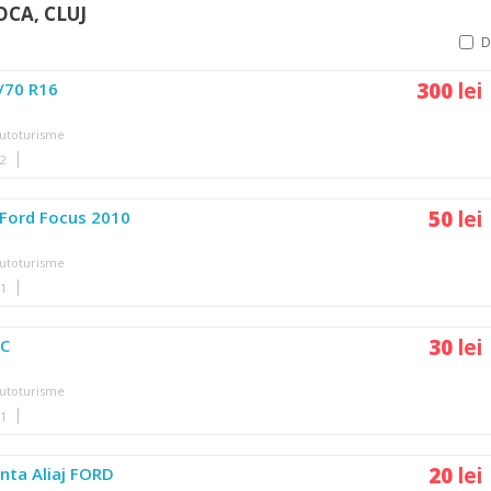
OCA, CLUJ
300
lei
/70 R16
utoturisme
42
50
lei
Ford Focus 2010
utoturisme
41
30
lei
RC
utoturisme
41
20
lei
nta Aliaj FORD