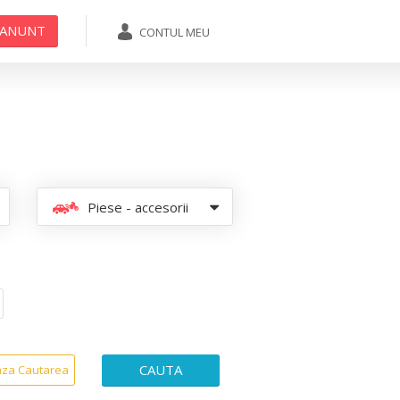
 ANUNT
CONTUL MEU
ADAUGA ANUNT
Piese - accesorii
CAUTA
aza Cautarea