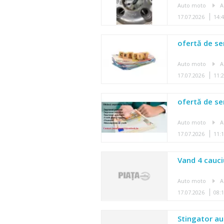
Auto moto
A
17.07.2026
14:
ofertă de ser
Auto moto
A
17.07.2026
11:
ofertă de ser
Auto moto
A
17.07.2026
11:
Vand 4 cauci
Auto moto
A
17.07.2026
08:
Stingator au