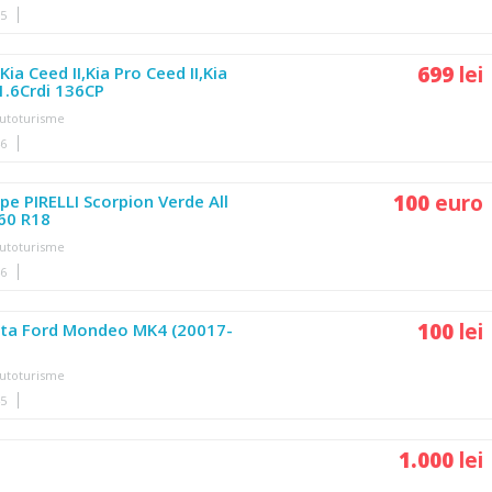
55
699
lei
Kia Ceed II,Kia Pro Ceed II,Kia
1.6Crdi 136CP
utoturisme
46
100
euro
pe PIRELLI Scorpion Verde All
60 R18
utoturisme
46
100
lei
Fata Ford Mondeo MK4 (20017-
utoturisme
45
1.000
lei