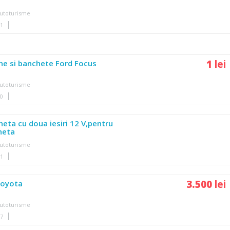
utoturisme
41
1
lei
e si banchete Ford Focus
utoturisme
40
heta cu doua iesiri 12 V,pentru
cheta
utoturisme
51
3.500
lei
Toyota
utoturisme
27