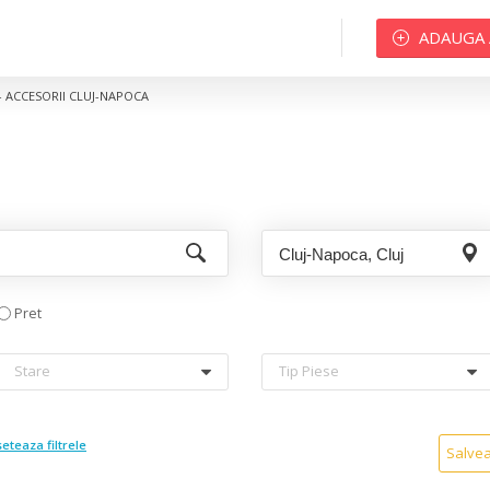
ADAUGA
 - ACCESORII CLUJ-NAPOCA
Pret
Stare
Tip Piese
eteaza filtrele
Salve