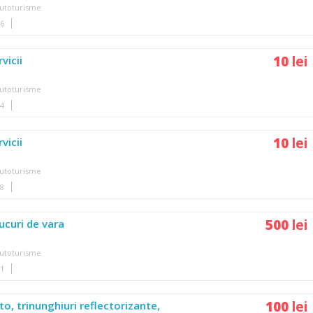
utoturisme
46
10
lei
vicii
utoturisme
24
10
lei
vicii
utoturisme
18
500
lei
ucuri de vara
utoturisme
11
100
lei
to, trinunghiuri reflectorizante,