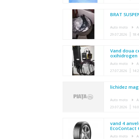
BRAT SUSPE
Auto moto
A
29.07.2026
18:
Vand doua c
oxihidrogen 
Auto moto
A
27.07.2026
14:
lichidez mag
Auto moto
A
23.07.2026
16:
vand 4 anvel
EcoContact 
Auto moto
A