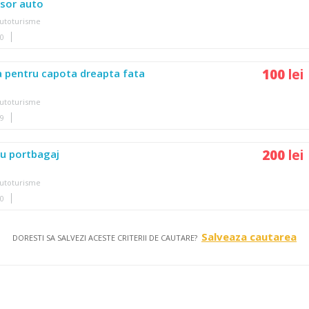
sor auto
utoturisme
10
100
lei
 pentru capota dreapta fata
utoturisme
19
200
lei
ru portbagaj
utoturisme
30
Salveaza cautarea
DORESTI SA SALVEZI ACESTE CRITERII DE CAUTARE?