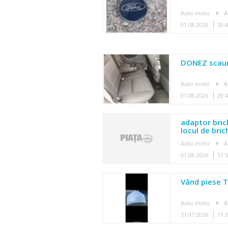
Auto moto
A
01.08.2026
20:
DONEZ scaun
Auto moto
A
01.08.2026
20:
adaptor bric
locul de bri
Auto moto
A
01.08.2026
11:
Vând piese 
Auto moto
A
31.07.2026
11: