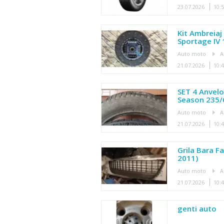
23.07.2026
10:
Kit Ambreiaj 
Sportage IV 
Auto moto
A
21.07.2026
10:
SET 4 Anvelo
Season 235/
Auto moto
A
21.07.2026
10:
Grila Bara 
2011)
Auto moto
A
21.07.2026
10:
genti auto