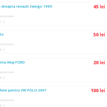
45
lei
 dreapta renault twingo 1999-
utoturisme
01
50
lei
uto
utoturisme
48
20
lei
nta Aliaj FORD
utoturisme
48
100
lei
cheie pentru VW POLO 2007
utoturisme
48