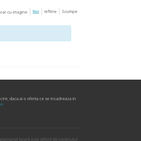
Noi
Ieftine
Scumpe
Doar cu imagine
cire, daca ai o oferta ce se incadreaza in
um
ptamanal tiparit este diferit de continutul