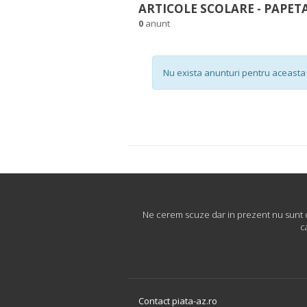
ARTICOLE SCOLARE - PAPETA
0
anunt
Nu exista anunturi pentru aceasta 
Ne cerem scuze dar in prezent nu sunt dis
c
Contact piata-az.ro