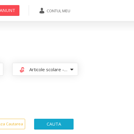
 ANUNT
CONTUL MEU
ADAUGA ANUNT
Articole scolare - papetarie
CAUTA
aza Cautarea