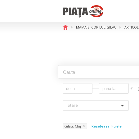
MAMA SI COPILUL GILAU
ARTICOL
€
Stare
Gilau, Cluj
Reseteaza filtrele