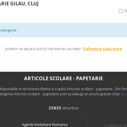
RIE GILAU, CLUJ
categorie.
Salveaza cautarea
DORESTI SA SALVEZI ACESTE CRITERII DE CAUTARE?
ARTICOLE SCOLARE - PAPETARIE
ponibile in sectiunea Mama si copilul Articole scolare - papetarie . Din feri
ategoria Articole scolare - papetarie poti sa adaugi un anunt gratuit chiar
ac
25835
anunturi
Agentii Imobiliare Romania
Continutul sa