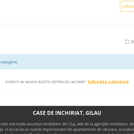
Salve
categorie.
Salveaza cautarea
DORESTI SA SALVEZI ACESTE CRITERII DE CAUTARE?
CASE DE INCHIRIAT, GILAU
i cele mai multe anunţuri imobiliare din Cluj, atât de la agenţiile imobiliare, de
nţa. Ai acces la un număr impresionant de apartamente de vânzare, actualizat