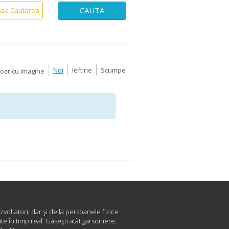
CAUTA
aza Cautarea
Noi
Ieftine
Scumpe
Doar cu imagine
zvoltatori, dar şi de la persoanele fizice
e în timp real. Găseşti atât garsoniere,