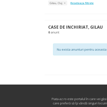
Gilau, Cluj
Reseteaza filtrele
CASE DE INCHIRIAT, GILAU
0
anunt
Nu exista anunturi pentru aceasta 
Piata-az.ro este portalul în care vei găs
care preferă să îşi vândă singuri locui