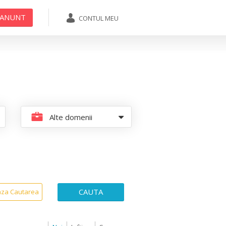
 ANUNT
CONTUL MEU
ADAUGA ANUNT
Alte domenii
CAUTA
aza Cautarea