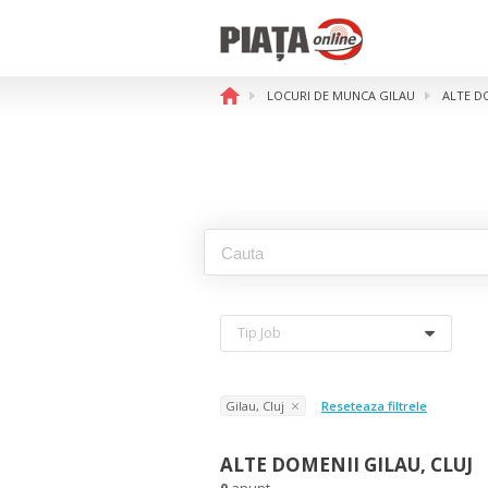
LOCURI DE MUNCA GILAU
ALTE D
Tip Job
Gilau, Cluj
Reseteaza filtrele
ALTE DOMENII GILAU, CLUJ
0
anunt