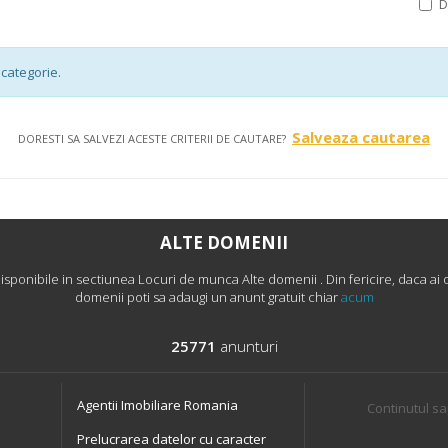
categorie.
Salveaza cautarea
DORESTI SA SALVEZI ACESTE CRITERII DE CAUTARE?
ALTE DOMENII
ponibile in sectiunea Locuri de munca Alte domenii . Din fericire, daca ai o
domenii poti sa adaugi un anunt gratuit chiar
acum
25771
anunturi
Agentii Imobiliare Romania
Continutul sa
Prelucrarea datelor cu caracter