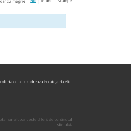
Noi
Ieftine
Scumpe
Doar cu imagine
 oferta ce se incadreaza in categoria Alte
ptamanal tiparit este diferit de continutul
site-ului.