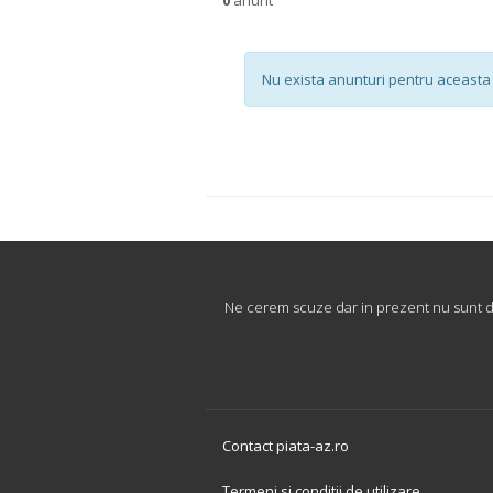
Nu exista anunturi pentru aceasta 
Ne cerem scuze dar in prezent nu sunt dis
Contact piata-az.ro
Termeni si conditii de utilizare