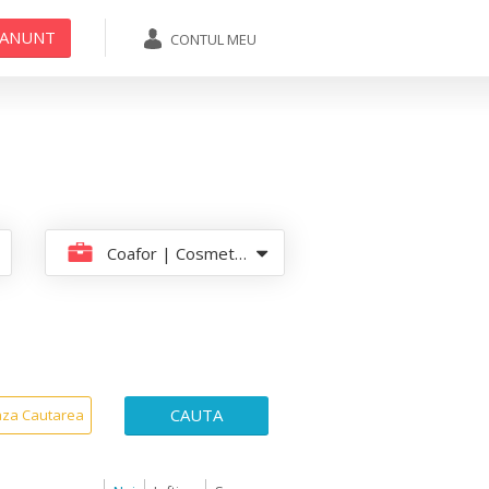
 ANUNT
CONTUL MEU
ADAUGA ANUNT
Coafor | Cosmetica | Masaj
CAUTA
aza Cautarea