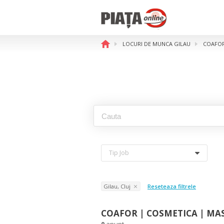
LOCURI DE MUNCA GILAU
COAFOR
Tip Job
Gilau, Cluj
Reseteaza filtrele
COAFOR | COSMETICA | MASA
0
anunt