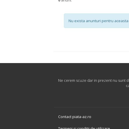
Nu exista anunturi pentru aceasta 
Ne cerem scuze dar in prezent nu sunt dis
c
Contact piata-az.ro
Termeni si conditii de utilizare