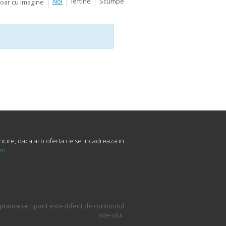
Noi
Ieftine
Scumpe
Doar cu imagine
cire, daca ai o oferta ce se incadreaza in
um
ptamanal tiparit este diferit de continutul
site-ului.