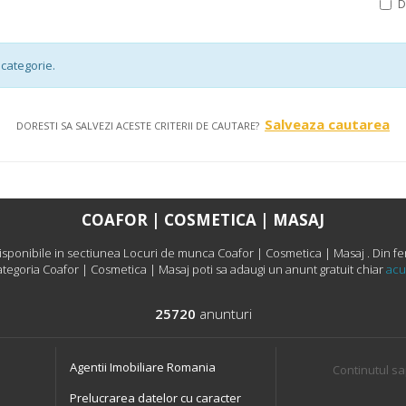
categorie.
Salveaza cautarea
DORESTI SA SALVEZI ACESTE CRITERII DE CAUTARE?
COAFOR | COSMETICA | MASAJ
ponibile in sectiunea Locuri de munca Coafor | Cosmetica | Masaj . Din feri
ategoria Coafor | Cosmetica | Masaj poti sa adaugi un anunt gratuit chiar
ac
25720
anunturi
Agentii Imobiliare Romania
Continutul sa
Prelucrarea datelor cu caracter