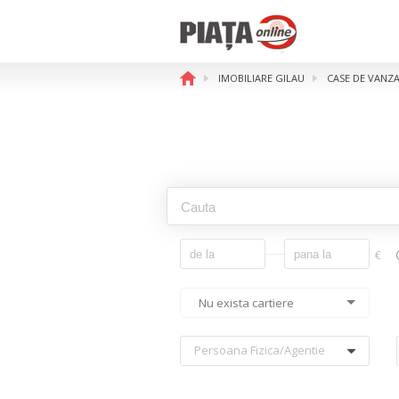
IMOBILIARE GILAU
CASE DE VANZ
€
Nu exista cartiere
Persoana Fizica/agentie