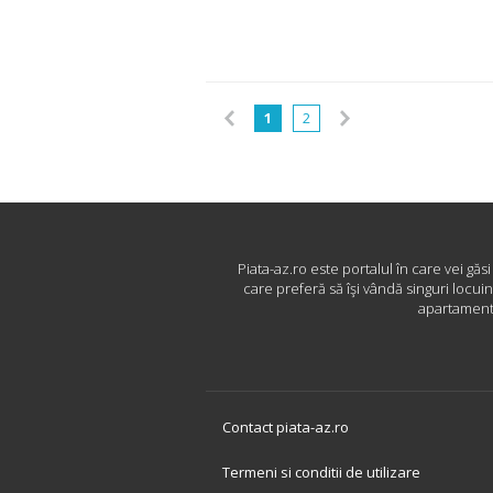
1
2
Piata-az.ro este portalul în care vei găs
care preferă să îşi vândă singuri locui
apartamente
Contact piata-az.ro
Termeni si conditii de utilizare