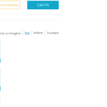
CAUTA
aza Cautarea
Noi
Ieftine
Scumpe
Doar cu imagine