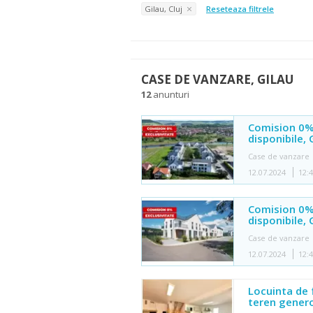
Gilau, Cluj
Reseteaza filtrele
CASE DE VANZARE, GILAU
12
anunturi
Comision 0%.
disponibile, 
Case de vanzare
12.07.2024
12:
Comision 0%.
disponibile, 
Case de vanzare
12.07.2024
12:
Locuinta de 
teren genero