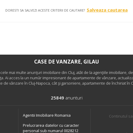
Salveaza cautarea
DORESTI SA SALVEZI ACESTE CRITERII DE CAUTARE?
CASE DE VANZARE, GILAU
i cele mai multe anunţuri imobiliare din Cluj, atât de la agenţiile imobiliare, de
nţa. Ai acces la un număr impresionant de apartamente de vânzare, actualizat
 de vânzare în Cluj-Napoca, cât şi garsoniere, apartamente de închiriat în 
25849
anunturi
Agentii Imobiliare Romania
Continutul sa
Prelucrarea datelor cu caracter
personal sub numarul 0028212