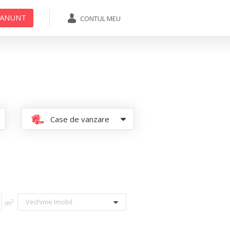
 ANUNT
CONTUL MEU
ADAUGA ANUNT
Case de vanzare
Vechime Imobil
2
m