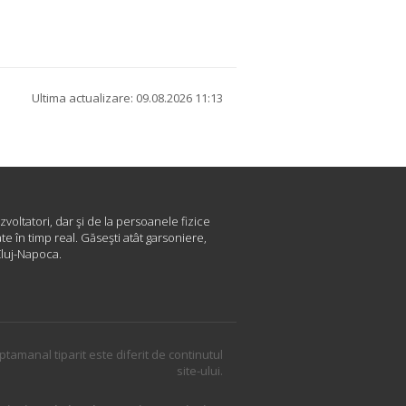
Ultima actualizare: 09.08.2026 11:13
zvoltatori, dar şi de la persoanele fizice
e în timp real. Găseşti atât garsoniere,
Cluj-Napoca.
ptamanal tiparit este diferit de continutul
site-ului.