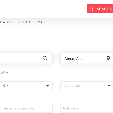
ADAUGA
ME ABRUD
PORSCHE
914
Pret
914
Carburant