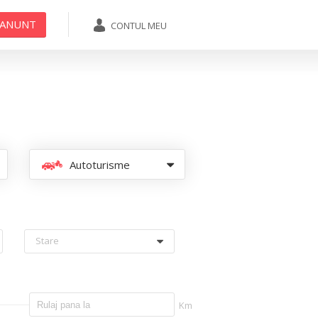
 ANUNT
CONTUL MEU
ADAUGA ANUNT
Autoturisme
Stare
Km