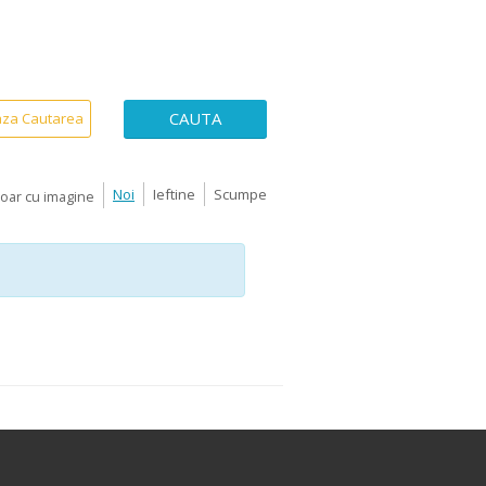
CAUTA
aza Cautarea
Noi
Ieftine
Scumpe
Doar cu imagine