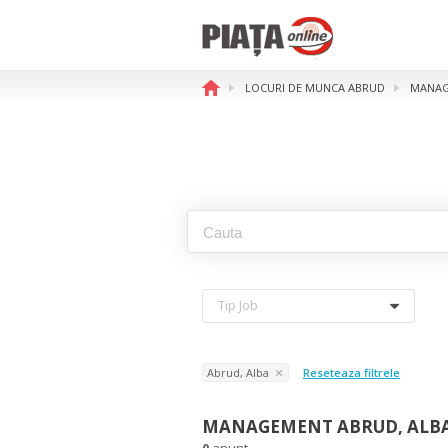
LOCURI DE MUNCA ABRUD
MANAG
Tip Job
Abrud, Alba
Reseteaza filtrele
MANAGEMENT ABRUD, ALB
0
anunt