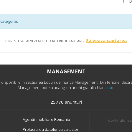
categorie.
Salveaza cautarea
DORESTI SA SALVEZI ACESTE CRITERII DE CAUTARE?
MANAGEMENT
disponibile in sectiunea Locuri de munca Management . Din fericire, daca ai
Management poti sa adaugi un anunt gratuit chiar
acum
25770
anunturi
Agentii Imobiliare Romania
Continutul sa
Prelucrarea datelor cu caracter