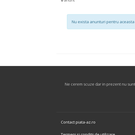
Nu exista anunturi pentru aceasta 
Ne cerem scuze dar in prezent nu sunt 
Contact piata-az.ro
Termeni si conditii de utilizare