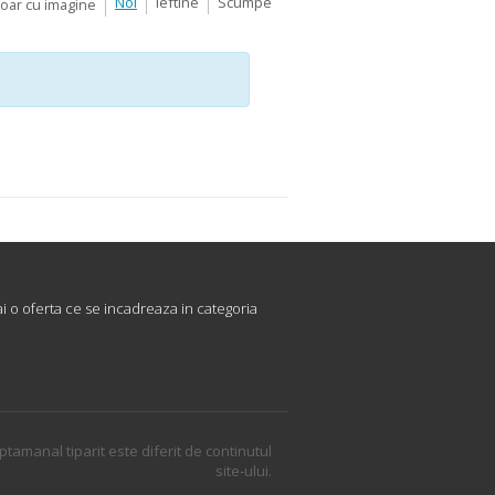
Noi
Ieftine
Scumpe
Doar cu imagine
 o oferta ce se incadreaza in categoria
ptamanal tiparit este diferit de continutul
site-ului.