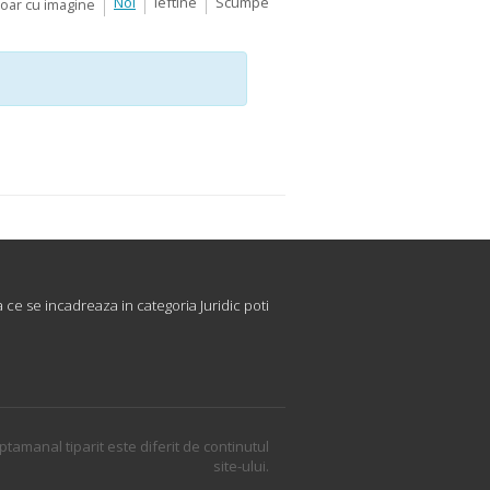
Noi
Ieftine
Scumpe
Doar cu imagine
 ce se incadreaza in categoria Juridic poti
ptamanal tiparit este diferit de continutul
site-ului.