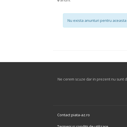
Nu exista anunturi pentru aceasta 
Ne cerem scuze dar in prezent nu sunt disp
Contact piata-az.ro
Termeni si conditii de utilizare