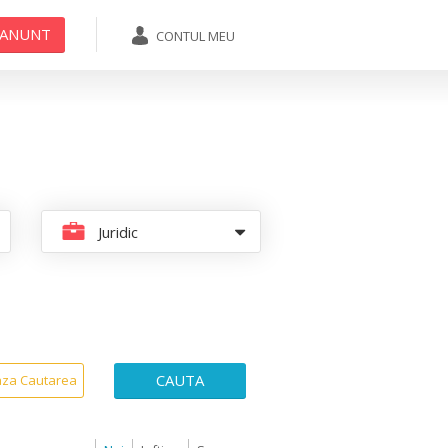
 ANUNT
CONTUL MEU
ADAUGA ANUNT
Juridic
CAUTA
aza Cautarea