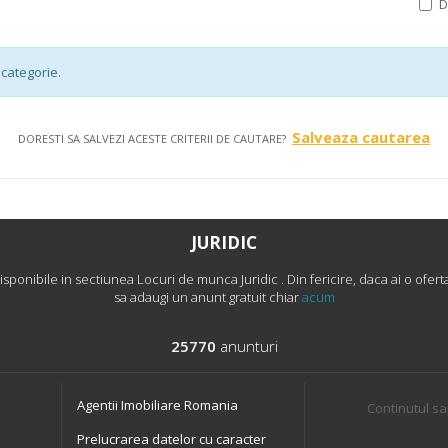
categorie.
Salveaza cautarea
DORESTI SA SALVEZI ACESTE CRITERII DE CAUTARE?
JURIDIC
onibile in sectiunea Locuri de munca Juridic . Din fericire, daca ai o oferta
sa adaugi un anunt gratuit chiar
acum
25770
anunturi
Agentii Imobiliare Romania
Continutul sa
Prelucrarea datelor cu caracter