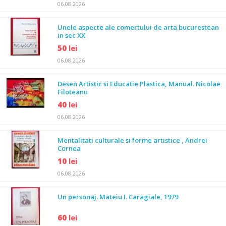
06.08.2026
Unele aspecte ale comertului de arta bucurestean
in sec XX
50
lei
06.08.2026
Desen Artistic si Educatie Plastica, Manual. Nicolae
Filoteanu
40
lei
06.08.2026
Mentalitati culturale si forme artistice , Andrei
Cornea
10
lei
06.08.2026
Un personaj. Mateiu I. Caragiale, 1979
60
lei