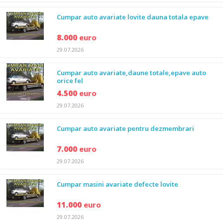
Cumpar auto avariate lovite dauna totala epave
8.000
euro
29.07.2026
Cumpar auto avariate,daune totale,epave auto
orice fel
4.500
euro
29.07.2026
Cumpar auto avariate pentru dezmembrari
7.000
euro
29.07.2026
Cumpar masini avariate defecte lovite
11.000
euro
29.07.2026