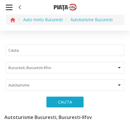
Auto moto Bucuresti
Autoturisme Bucuresti
Bucuresti, Bucuresti-Ilfov
Autoturisme
CAUTA
Autoturisme Bucuresti, Bucuresti-Ilfov