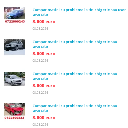
Cumpar masini cu probleme la tinichigerie sau usor
avariate
3.000
euro
08.08.2026
Cumpar masini cu probleme la tinichigerie sau
avariate
3.000
euro
08.08.2026
Cumpar masini cu probleme la tinichigerie sau
avariate
3.000
euro
08.08.2026
Cumpar masini cu probleme la tinichigerie sau
avariate
3.000
euro
08.08.2026