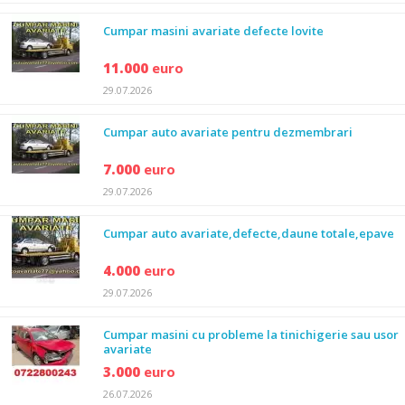
Cumpar masini avariate defecte lovite
11.000
euro
29.07.2026
Cumpar auto avariate pentru dezmembrari
7.000
euro
29.07.2026
Cumpar auto avariate,defecte,daune totale,epave
4.000
euro
29.07.2026
Cumpar masini cu probleme la tinichigerie sau usor
avariate
3.000
euro
26.07.2026