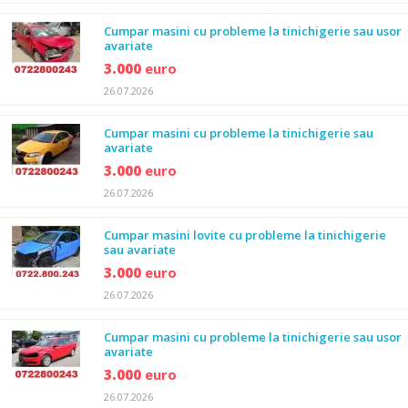
Cumpar masini cu probleme la tinichigerie sau usor
avariate
3.000
euro
26.07.2026
Cumpar masini cu probleme la tinichigerie sau
avariate
3.000
euro
26.07.2026
Cumpar masini lovite cu probleme la tinichigerie
sau avariate
3.000
euro
26.07.2026
Cumpar masini cu probleme la tinichigerie sau usor
avariate
3.000
euro
26.07.2026