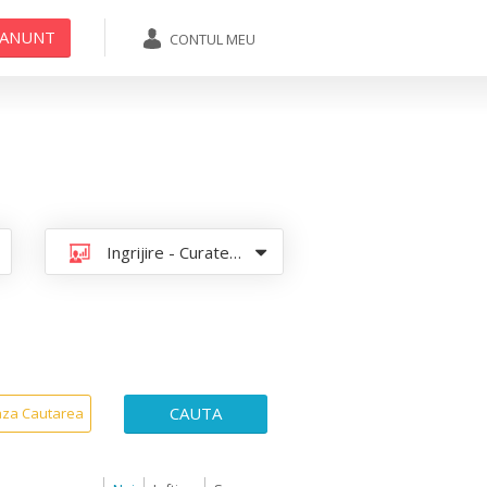
 ANUNT
CONTUL MEU
ADAUGA ANUNT
Ingrijire - Curatenie - Menaj
CAUTA
aza Cautarea