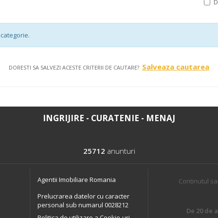
categorie.
Salveaza cautarea
DORESTI SA SALVEZI ACESTE CRITERII DE CAUTARE?
INGRIJIRE - CURATENIE - MENAJ
25712
anunturi
Agentii Imobiliare Romania
Continutul sa
Prelucrarea datelor cu caracter
personal sub numarul 0028212
De 20 de an
Politica de utilizare a Cookie-uri