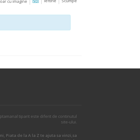
Noi
Ieftine
Scumpe
Doar cu imagine
ptamanal tiparit este diferit de continutul
site-ului.
i, Piata de la A la Z te ajuta sa vinzi,sa