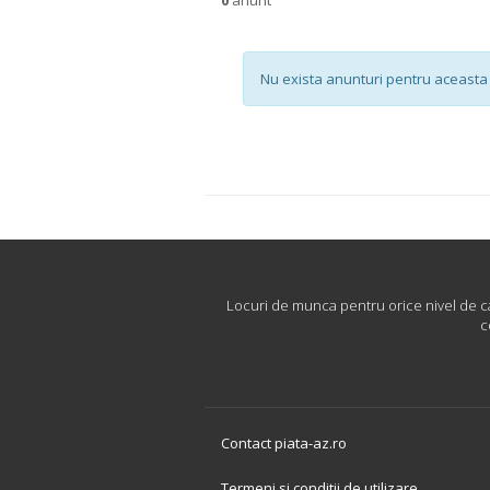
Nu exista anunturi pentru aceasta 
Locuri de munca pentru orice nivel de cari
c
Contact piata-az.ro
Termeni si conditii de utilizare