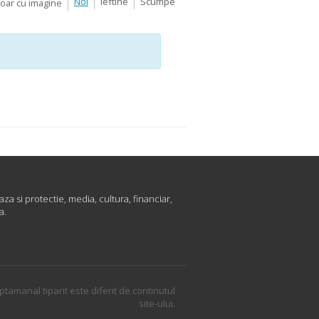
Noi
Ieftine
Scumpe
Doar cu imagine
za si protectie, media, cultura, financiar,
a.
ptamanal tiparit este diferit de continutul
site-ului.