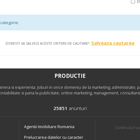
categorie.
Salveaza cautarea
DORESTI SA SALVEZI ACESTE CRITERII DE CAUTARE?
PRODUCTIE
era si experienta. Joburi in orice domeniu de la marketing, administrativ, pa
ontabilitate si pana la publicitate, online marketing, management, consultant
25851
anunturi
Agentii Imobiliare Romania
Continutul sa
Prelucrarea datelor cu caracter