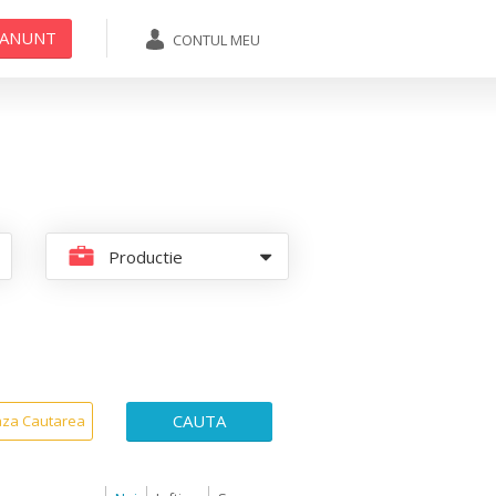
 ANUNT
CONTUL MEU
ADAUGA ANUNT
Productie
CAUTA
aza Cautarea