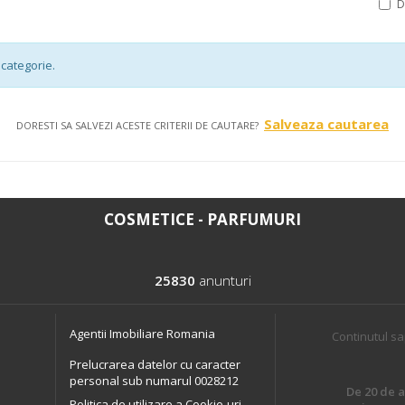
categorie.
Salveaza cautarea
DORESTI SA SALVEZI ACESTE CRITERII DE CAUTARE?
COSMETICE - PARFUMURI
25830
anunturi
Agentii Imobiliare Romania
Continutul sa
Prelucrarea datelor cu caracter
personal sub numarul 0028212
De 20 de an
Politica de utilizare a Cookie-uri