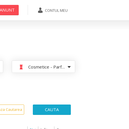
 ANUNT
CONTUL MEU
ADAUGA ANUNT
Cosmetice - Parfumuri
CAUTA
aza Cautarea