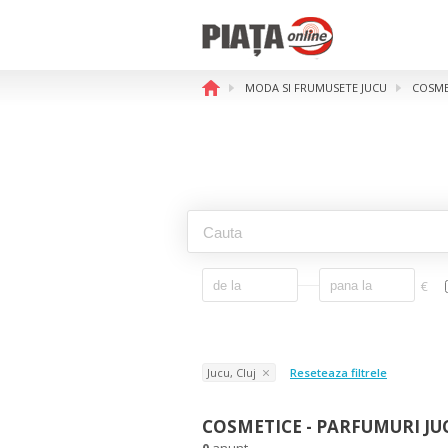
MODA SI FRUMUSETE JUCU
COSME
€
Jucu, Cluj
Reseteaza filtrele
COSMETICE - PARFUMURI JUC
0
anunt