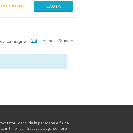
CAUTA
aza Cautarea
Noi
Ieftine
Scumpe
Doar cu imagine
zvoltatori, dar şi de la persoanele fizice
e în timp real. Găseşti atât garsoniere,