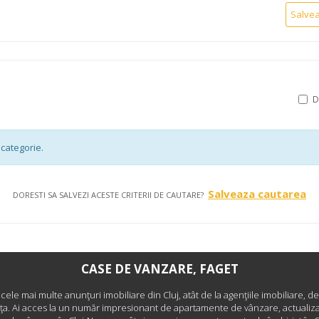
Salve
categorie.
Salveaza cautarea
DORESTI SA SALVEZI ACESTE CRITERII DE CAUTARE?
CASE DE VANZARE, FAGET
i cele mai multe anunţuri imobiliare din Cluj, atât de la agenţiile imobiliare, de
nţa. Ai acces la un număr impresionant de apartamente de vânzare, actualizat