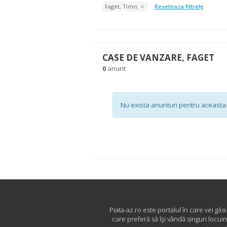
Faget, Timis
Reseteaza filtrele
CASE DE VANZARE, FAGET
0
anunt
Nu exista anunturi pentru aceasta 
Piata-az.ro este portalul în care vei găs
care preferă să îşi vândă singuri locui