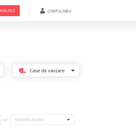
 ANUNT
CONTUL MEU
ADAUGA ANUNT
Case de vanzare
Vechime Imobil
2
m