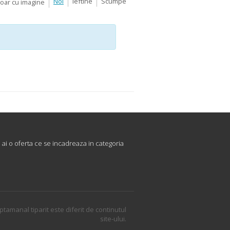
Noi
Ieftine
Scumpe
Doar cu imagine
ai o oferta ce se incadreaza in categoria
ptamanal tiparit este diferit de continutul
site-ului.