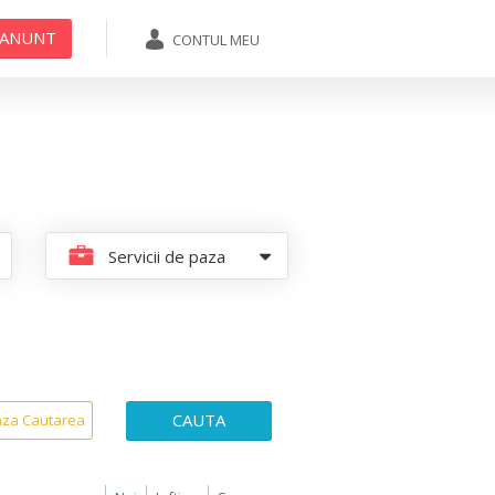
 ANUNT
CONTUL MEU
ADAUGA ANUNT
Servicii de paza
CAUTA
aza Cautarea