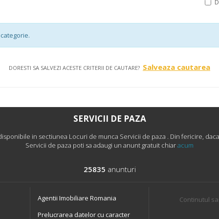
categorie.
Salveaza cautarea
DORESTI SA SALVEZI ACESTE CRITERII DE CAUTARE?
SERVICII DE PAZA
sponibile in sectiunea Locuri de munca Servicii de paza . Din fericire, daca 
Servicii de paza poti sa adaugi un anunt gratuit chiar
acum
25835
anunturi
Agentii Imobiliare Romania
Continutul sa
Prelucrarea datelor cu caracter