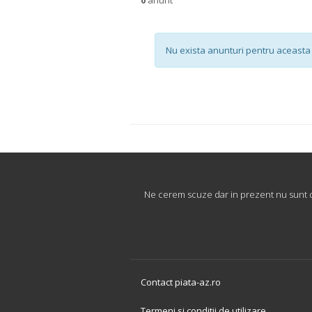
Nu exista anunturi pentru aceasta 
Ne cerem scuze dar in prezent nu sunt di
Contact piata-az.ro
Termeni si conditii de utilizare