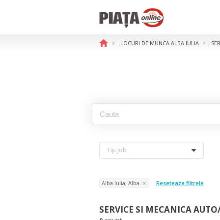
LOCURI DE MUNCA ALBA IULIA
SER
Tip Job
Alba Iulia, Alba
Reseteaza filtrele
SERVICE SI MECANICA AUTO/
0
anunt