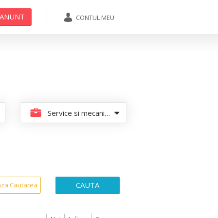
 ANUNT
CONTUL MEU
ADAUGA ANUNT
Service si mecanica auto/utilaje | Cosmetica auto
CAUTA
aza Cautarea