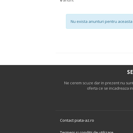
Nu exista anunturi pentru aceasta 
SE
Ne cerem scuze dar in prezent nu sunt d
oferta ce se incadreaza in
Contact piata-az.ro
Termeni si conditii de utilizare