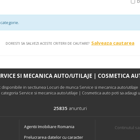
categorie.
Salveaza cautarea
DORESTI SA SALVEZI ACESTE CRITERII DE CAUTARE?
RVICE SI MECANICA AUTO/UTILAJE | COSMETICA A
isponibile in sectiunea Locuri de munca Service si mecanica auto/utilaje | 
 categoria Service si mecanica auto/utilaje | Cosmetica auto poti sa adaugi u
25835
anunturi
Agentii Imobiliare Romania
Continutul sa
Prelucrarea datelor cu caracter