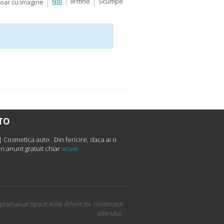
Noi
Ieftine
Scumpe
Doar cu imagine
UTO
Cosmetica auto . Din fericire, daca ai o
n anunt gratuit chiar
acum
ptamanal tiparit este diferit de continutul
site-ului.