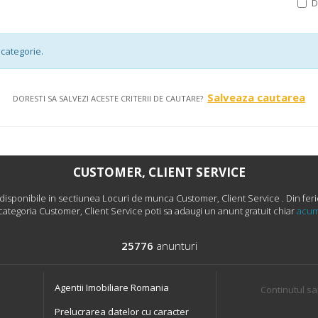
categorie.
Salveaza cautarea
DORESTI SA SALVEZI ACESTE CRITERII DE CAUTARE?
CUSTOMER, CLIENT SERVICE
sponibile in sectiunea Locuri de munca Customer, Client Service . Din feric
categoria Customer, Client Service poti sa adaugi un anunt gratuit chiar
acu
25776
anunturi
Agentii Imobiliare Romania
Continutul sa
Prelucrarea datelor cu caracter