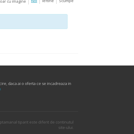
Noi
Ieftine
Scumpe
Doar cu imagine
ire, daca ai o oferta ce se incadreaza in
m
ptamanal tiparit este diferit de continutul
site-ului.