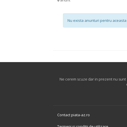
Nu exista anunturi pentru aceasta 
Ne cerem scuze dar in prezent nu sunt di
Contact piata-az.ro
Termeni si conditii de utilizare