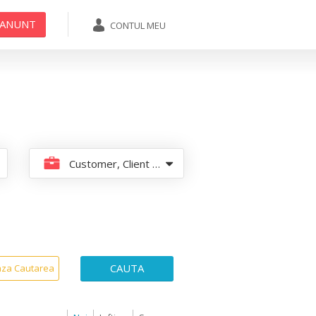
 ANUNT
CONTUL MEU
ADAUGA ANUNT
Customer, Client Service
CAUTA
aza Cautarea