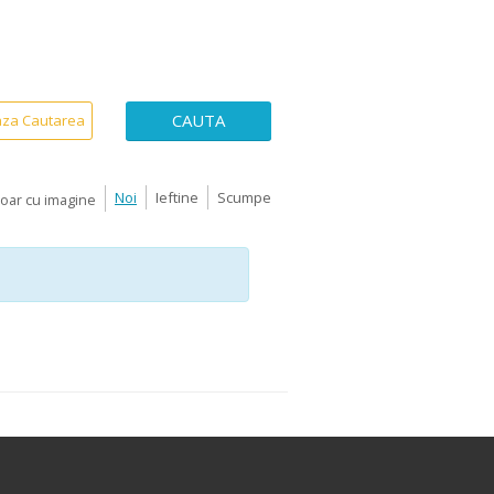
CAUTA
aza Cautarea
Noi
Ieftine
Scumpe
Doar cu imagine