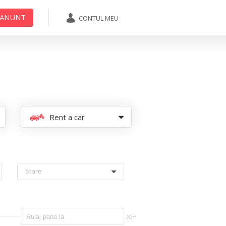
 ANUNT
CONTUL MEU
ADAUGA ANUNT
Rent a car
Stare
Km