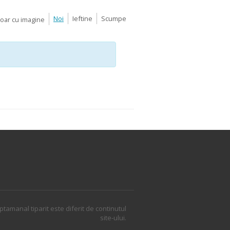
Noi
Ieftine
Scumpe
Doar cu imagine
ptamanal tiparit este diferit de continutul
site-ului.