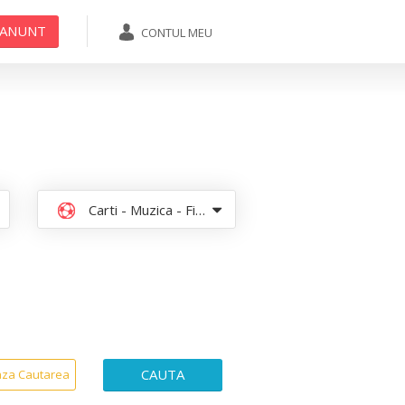
 ANUNT
CONTUL MEU
ADAUGA ANUNT
Carti - Muzica - Filme
CAUTA
aza Cautarea