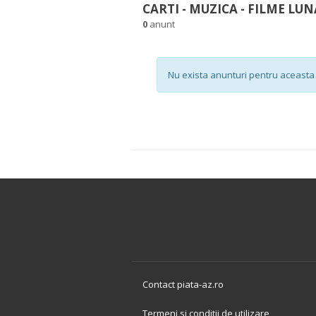
CARTI - MUZICA - FILME LUN
0
anunt
Nu exista anunturi pentru aceasta 
Contact piata-az.ro
Termeni si conditii de utilizare