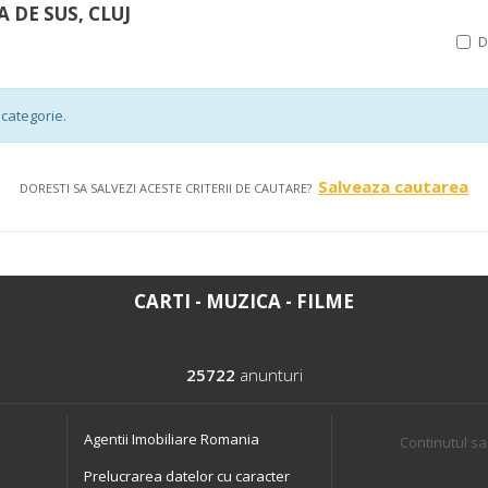
A DE SUS, CLUJ
categorie.
Salveaza cautarea
DORESTI SA SALVEZI ACESTE CRITERII DE CAUTARE?
CARTI - MUZICA - FILME
25722
anunturi
Agentii Imobiliare Romania
Continutul sa
Prelucrarea datelor cu caracter