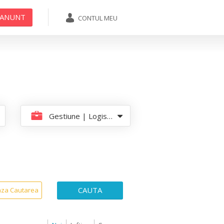
 ANUNT
CONTUL MEU
ADAUGA ANUNT
Gestiune | Logistica | Aprovizionare
CAUTA
aza Cautarea