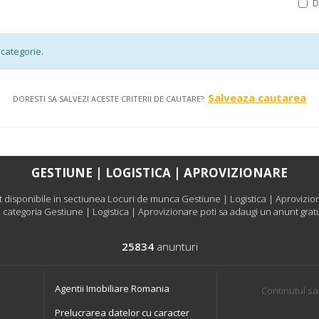
categorie.
Salveaza cautarea
DORESTI SA SALVEZI ACESTE CRITERII DE CAUTARE?
GESTIUNE | LOGISTICA | APROVIZIONARE
isponibile in sectiunea Locuri de munca Gestiune | Logistica | Aprovizionar
 categoria Gestiune | Logistica | Aprovizionare poti sa adaugi un anunt grat
25834
anunturi
Agentii Imobiliare Romania
Continutul sa
Prelucrarea datelor cu caracter