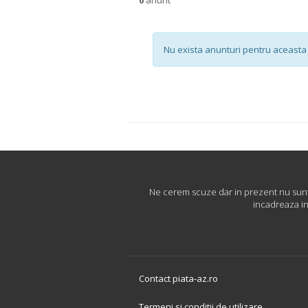
Nu exista anunturi pentru aceasta 
Ne cerem scuze dar in prezent nu sunt d
incadreaza in
Contact piata-az.ro
Termeni si conditii de utilizare