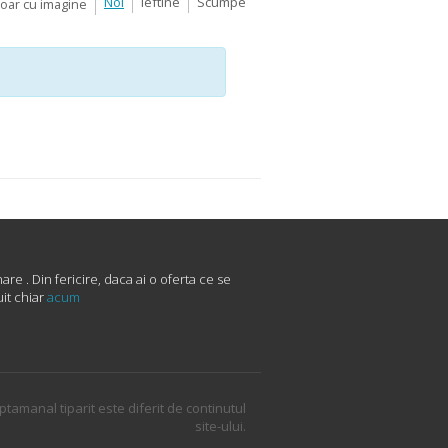
Noi
Ieftine
Scumpe
Doar cu imagine
e . Din fericire, daca ai o oferta ce se
uit chiar
acum
ptamanal tiparit este diferit de continutul
site-ului.