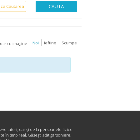
CAUTA
aza Cautarea
Noi
Ieftine
Scumpe
Doar cu imagine
I
zvoltatori, dar şi de la persoanele fizice
e în timp real. Găseşti atât garsoniere,