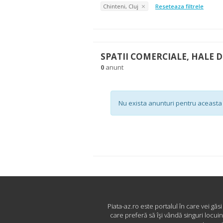
Chinteni, Cluj
Reseteaza filtrele
SPATII COMERCIALE, HALE D
0
anunt
Nu exista anunturi pentru aceasta 
Piata-az.ro este portalul în care vei găs
care preferă să îşi vândă singuri locui