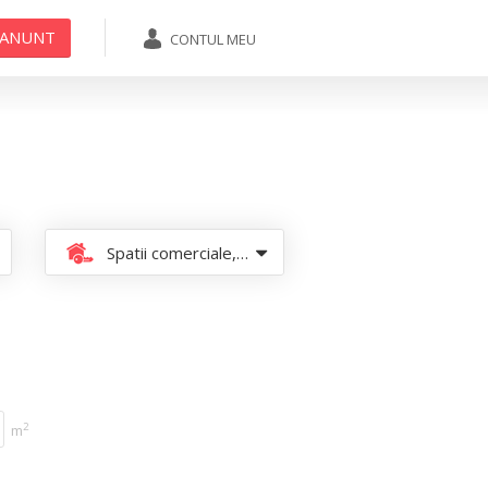
 ANUNT
CONTUL MEU
ADAUGA ANUNT
Spatii comerciale, hale de inchiriat
2
m