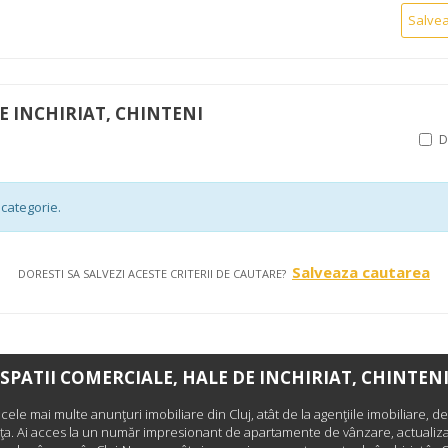
Salve
E INCHIRIAT, CHINTENI
categorie.
Salveaza cautarea
DORESTI SA SALVEZI ACESTE CRITERII DE CAUTARE?
SPATII COMERCIALE, HALE DE INCHIRIAT, CHINTEN
i cele mai multe anunţuri imobiliare din Cluj, atât de la agenţiile imobiliare, de
nţa. Ai acces la un număr impresionant de apartamente de vânzare, actualizat