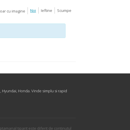
Noi
Ieftine
Scumpe
Doar cu imagine
, Hyundai, Honda. Vinde simplu si rapid
ptamanal tiparit este diferit de continutul