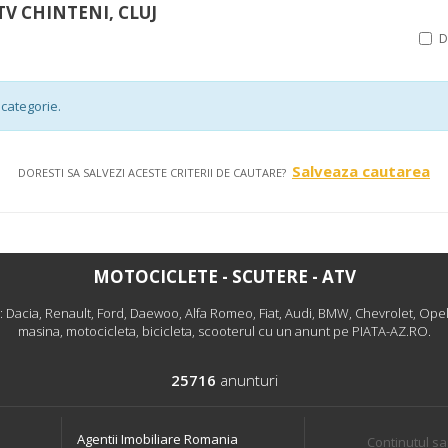
TV CHINTENI, CLUJ
categorie.
Salveaza cautarea
DORESTI SA SALVEZI ACESTE CRITERII DE CAUTARE?
MOTOCICLETE - SCUTERE - ATV
: Dacia, Renault, Ford, Daewoo, Alfa Romeo, Fiat, Audi, BMW, Chevrolet, Opel
masina, motocicleta, bicicleta, scooterul cu un anunt pe PIATA-AZ.RO.
25716
anunturi
Agentii Imobiliare Romania
Continutul sa