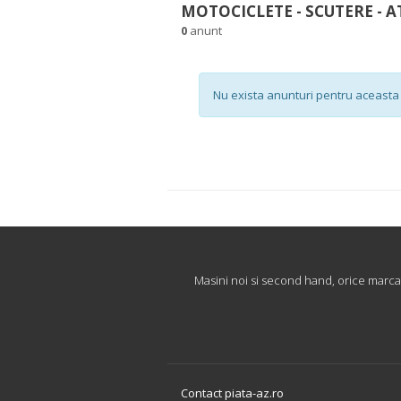
MOTOCICLETE - SCUTERE - A
0
anunt
Nu exista anunturi pentru aceasta 
Masini noi si second hand, orice marca
Contact piata-az.ro