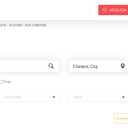
ADAUGA
TE - SCUTERE - ATV CHINTENI
Pret
Carburant
Stare
Salve