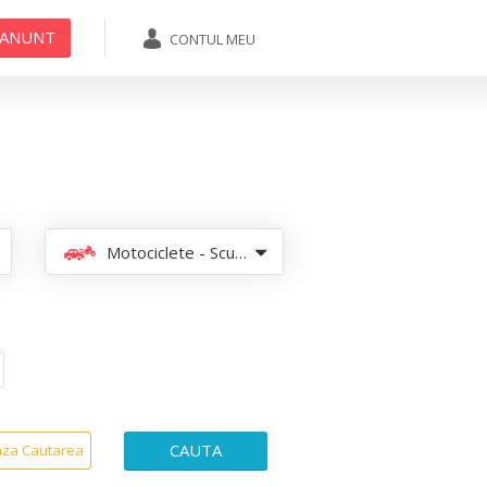
 ANUNT
CONTUL MEU
ADAUGA ANUNT
Motociclete - Scutere - ATV
CAUTA
aza Cautarea