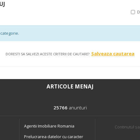
UJ
categorie.
Salveaza cautarea
DORESTI SA SALVEZI ACESTE CRITERII DE CAUTARE?
ARTICOLE MENAJ
25766
anunturi
Agentii Imobiliare Romania
Continutul sa
Prelucrarea datelor cu caracter