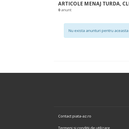
ARTICOLE MENAJ TURDA, CL
0
anunt
Nu exista anunturi pentru aceasta 
Contact piata-az.ro
Termeni si conditii de utilizare