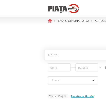
CASA SI GRADINA TURDA
ARTICOL
€
Stare
Turda, Cluj
Reseteaza filtrele