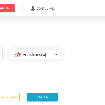
 ANUNT
CONTUL MEU
ADAUGA ANUNT
Articole menaj
CAUTA
aza Cautarea