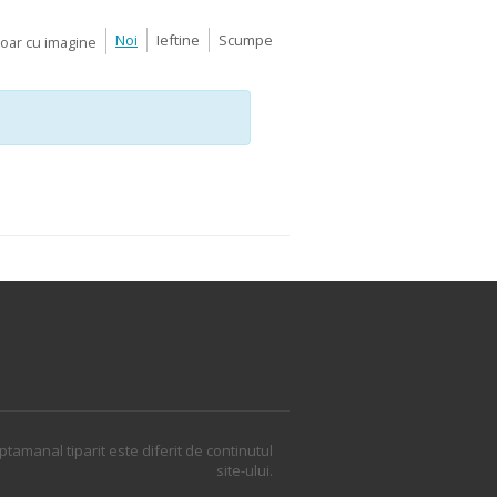
Noi
Ieftine
Scumpe
Doar cu imagine
ptamanal tiparit este diferit de continutul
site-ului.