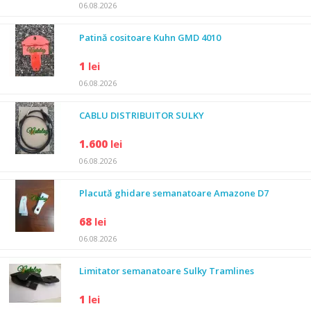
06.08.2026
Patină cositoare Kuhn GMD 4010
1
lei
06.08.2026
CABLU DISTRIBUITOR SULKY
1.600
lei
06.08.2026
Placută ghidare semanatoare Amazone D7
68
lei
06.08.2026
Limitator semanatoare Sulky Tramlines
1
lei