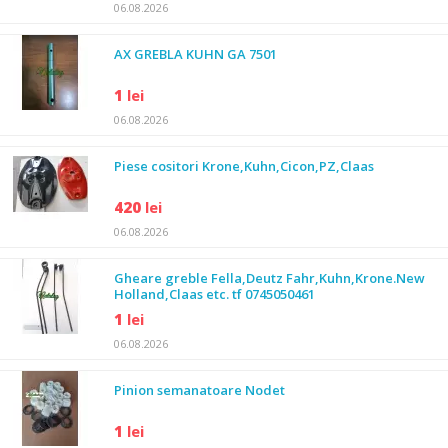
06.08.2026
AX GREBLA KUHN GA 7501
1
lei
06.08.2026
Piese cositori Krone,Kuhn,Cicon,PZ,Claas
420
lei
06.08.2026
Gheare greble Fella,Deutz Fahr,Kuhn,Krone.New
Holland,Claas etc. tf 0745050461
1
lei
06.08.2026
Pinion semanatoare Nodet
1
lei