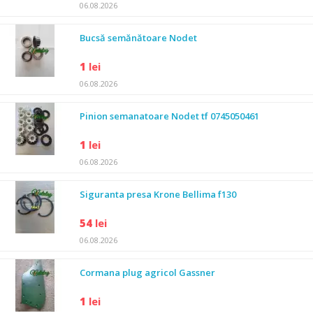
06.08.2026
Bucsă semănătoare Nodet
1
lei
06.08.2026
Pinion semanatoare Nodet tf 0745050461
1
lei
06.08.2026
Siguranta presa Krone Bellima f130
54
lei
06.08.2026
Cormana plug agricol Gassner
1
lei