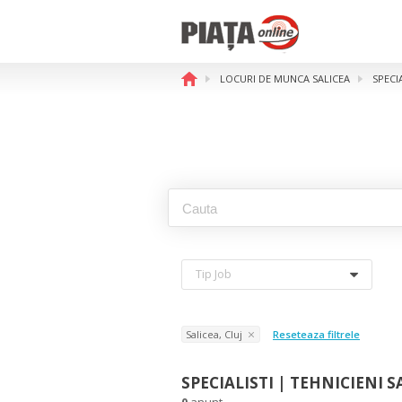
LOCURI DE MUNCA SALICEA
SPECI
Tip Job
Salicea, Cluj
Reseteaza filtrele
SPECIALISTI | TEHNICIENI S
0
anunt