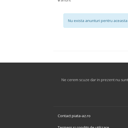
Nu exista anunturi pentru aceasta 
Ne cerem scuze dar in prezent nu sunt d
Contact piata-az.ro
Termeni si conditii de utilizare