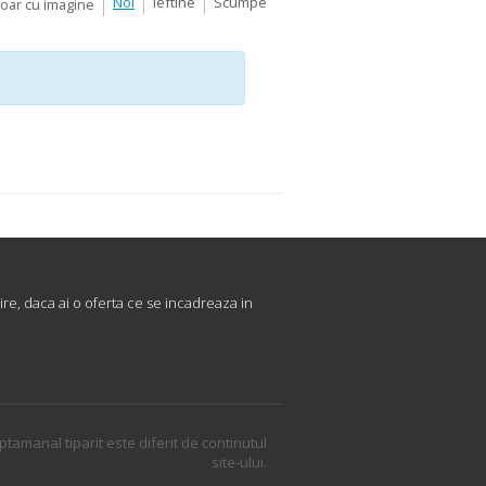
Noi
Ieftine
Scumpe
Doar cu imagine
re, daca ai o oferta ce se incadreaza in
ptamanal tiparit este diferit de continutul
site-ului.