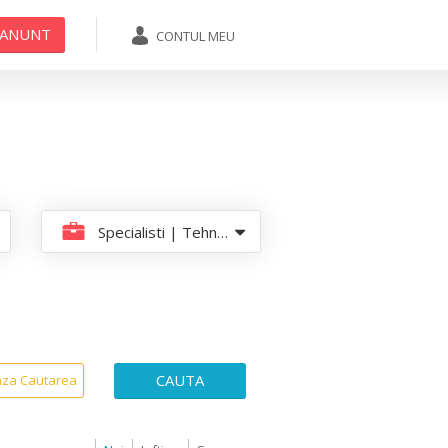
 ANUNT
CONTUL MEU
ADAUGA ANUNT
Specialisti | Tehnicieni
CAUTA
aza Cautarea