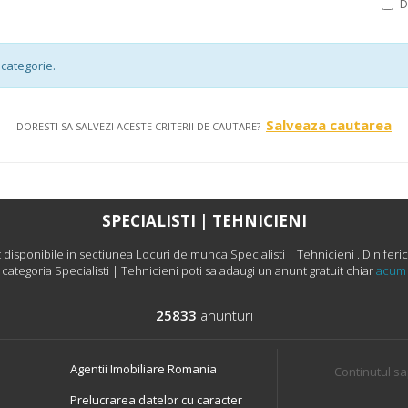
categorie.
Salveaza cautarea
DORESTI SA SALVEZI ACESTE CRITERII DE CAUTARE?
SPECIALISTI | TEHNICIENI
isponibile in sectiunea Locuri de munca Specialisti | Tehnicieni . Din ferici
categoria Specialisti | Tehnicieni poti sa adaugi un anunt gratuit chiar
acum
25833
anunturi
Agentii Imobiliare Romania
Continutul sa
Prelucrarea datelor cu caracter