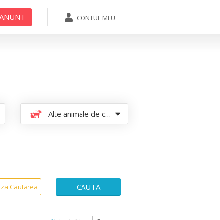
 ANUNT
CONTUL MEU
ADAUGA ANUNT
Alte animale de companie
CAUTA
aza Cautarea