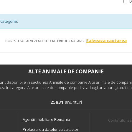
categorie.
Salveaza cautarea
DORESTI SA SALVEZI ACESTE CRITERII DE CAUTARE?
ALTE ANIMALE DE COMPANIE
nt disponibile in sectiunea Animale de companie Alte animale de companie . 
za in categoria Alte animale de companie poti sa adaugi un anunt gratuit ch
25831
anunturi
Agentii Imobiliare Romania
Continutul sa
Prelucrarea datelor cu caracter