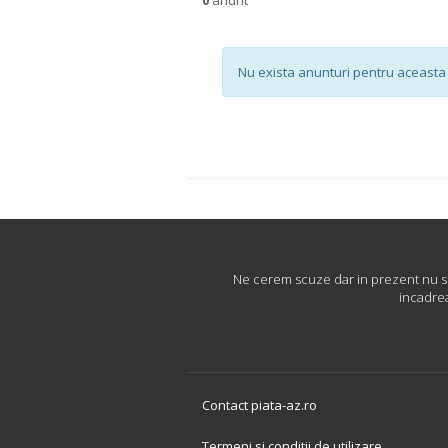
Nu exista anunturi pentru aceasta 
Ne cerem scuze dar in prezent nu su
incadrea
Contact piata-az.ro
Termeni si conditii de utilizare