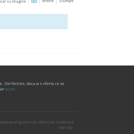
Noi
Ieftine
Scumpe
Doar cu imagine
Din fericire, daca ai o oferta ce se
iar
acum
ptamanal tiparit este diferit de continutul
site-ului.