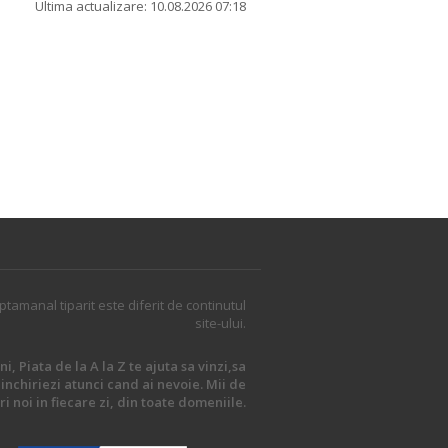
Ultima actualizare: 10.08.2026 07:18
ptamanal tiparit este diferit de continutul
site-ului.
i, Piata de la A la Z te ajuta sa vinzi,sa
inchiriezi atunci cand ai nevoie. Mii de
i noi in fiecare zi, din toate domeniile.