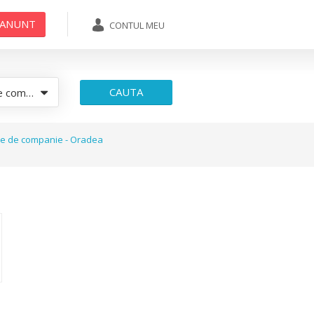
 ANUNT
CONTUL MEU
ADAUGA ANUNT
CAUTA
ompanie
le de companie - Oradea