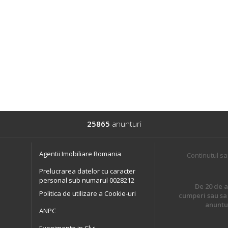
25865
anunturi
Agentii Imobiliare Romania
Continutul sa
Prelucrarea datelor cu caracter
personal sub numarul 0028212
De 20 de an
Politica de utilizare a Cookie-uri
cumperi sau sa 
anuntur
ANPC