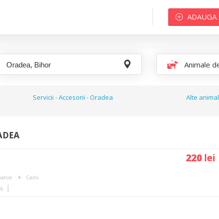
ADAUGA
Animale de c
Servicii - Accesorii - Oradea
Alte anima
ADEA
220
lei
panie
Caini
36