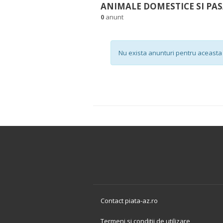
ANIMALE DOMESTICE SI PAS
0
anunt
Nu exista anunturi pentru aceasta 
Contact piata-az.ro
Termeni si conditii de utilizare