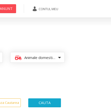
 ANUNT
CONTUL MEU
ADAUGA ANUNT
Animale domestice si pasari
CAUTA
aza Cautarea