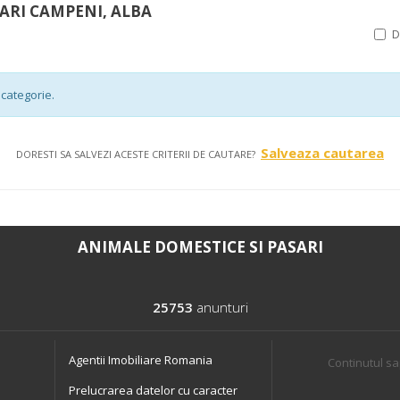
ARI CAMPENI, ALBA
categorie.
Salveaza cautarea
DORESTI SA SALVEZI ACESTE CRITERII DE CAUTARE?
ANIMALE DOMESTICE SI PASARI
25753
anunturi
Agentii Imobiliare Romania
Continutul sa
Prelucrarea datelor cu caracter