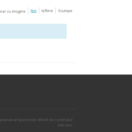
Noi
Ieftine
Scumpe
Doar cu imagine
ptamanal tiparit este diferit de continutul
site-ului.