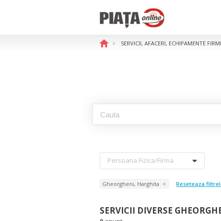
SERVICII, AFACERI, ECHIPAMENTE FI
Persoana Fizica/firma
Gheorgheni, Harghita
Reseteaza filtre
SERVICII DIVERSE GHEORGH
0
anunt