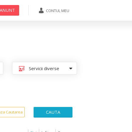
 ANUNT
CONTUL MEU
ADAUGA ANUNT
Servicii diverse
CAUTA
aza Cautarea