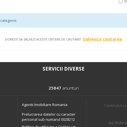
categorie.
Salveaza cautarea
DORESTI SA SALVEZI ACESTE CRITERII DE CAUTARE?
SERVICII DIVERSE
25847
anunturi
Agentii Imobiliare Romania
Continutul sa
Prelucrarea datelor cu caracter
personal sub numarul 0028212
De 20 de an
Politica de utilizare a Cookie-uri