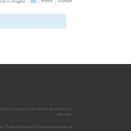
Noi
Ieftine
Scumpe
Doar cu imagine
ptamanal tiparit este diferit de continutul
site-ului.
i, Piata de la A la Z te ajuta sa vinzi,sa