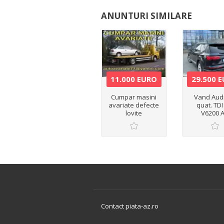
ANUNTURI SIMILARE
11.000 EURO
29.500 
Cumpar masini
Vand Aud
avariate defecte
quat. TDI
lovite
V6200 
Contact piata-az.ro