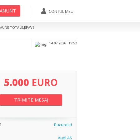
 ANUNT
CONTUL MEU
07xx-xxxxxx
TRIMITE MESAJ
DAUNE TOTALE,EPAVE
Afiseaza
14.07.2026
19:52
5.000
EURO
TRIMITE MESAJ
S
Bucuresti
Audi A5