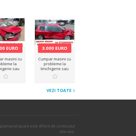
000 EURO
3.000 EURO
r masini cu
Cumpar masini cu
obleme la
probleme la
chigerie sau
tinichigerie sau
variate
avariate
VEZI TOATE
ptamanal tiparit este diferit de continutul
site-ului.