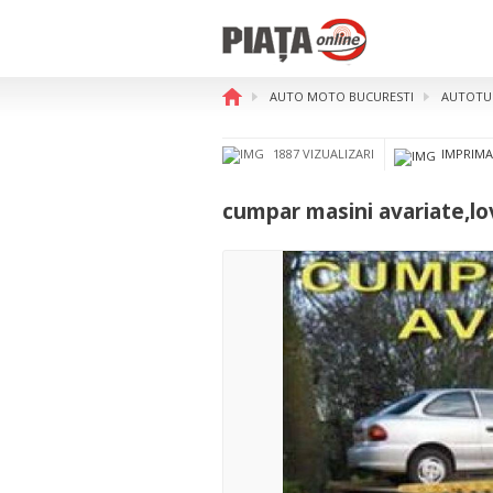
AUTO MOTO BUCURESTI
AUTOTUR
cumpar masini avariate,lovi
1887 VIZUALIZARI
IMPRIMA
cumpar masini avariate,lo