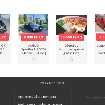
EURO
9.990 EURO
50.000 EURO
3.
i Q7
Audi A3
Ofertă de
Cumpa
 3.0
Sportback 2.0 TDI
împrumut special
pr
A8
S-Tronic | S-Line |
gratuit între
tini
Istoric Service
persoane private
a
Complet
Email:
danielagrosu1976@gmail.com
, Whastspp:
+64204353592
25774
anunturi
Agentii Imobiliare Romania
Continutul sa
Prelucrarea datelor cu caracter