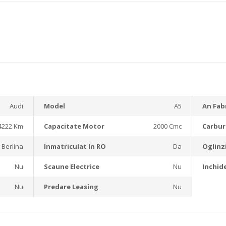
Audi
Model
A5
An Fab
4222 Km
Capacitate Motor
2000 Cmc
Carbur
Berlina
Inmatriculat In RO
Da
Oglinzi
Nu
Scaune Electrice
Nu
Inchid
Nu
Predare Leasing
Nu