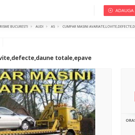
ADAUGA
ISME BUCURESTI
AUDI
A5
CUMPAR MASINI AVARIATE,LOVITE,DEFECTE,
te,defecte,daune totale,epave
vite,defecte,daune totale,epave
ORA