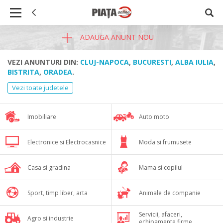
ADAUGA ANUNT NOU
VEZI ANUNTURI DIN:
CLUJ-NAPOCA
,
BUCURESTI
,
ALBA IULIA
,
BISTRITA
,
ORADEA
.
Vezi toate judetele
Imobiliare
Auto moto
Electronice si Electrocasnice
Moda si frumusete
Casa si gradina
Mama si copilul
Sport, timp liber, arta
Animale de companie
Servicii, afaceri,
Agro si industrie
echipamente firme