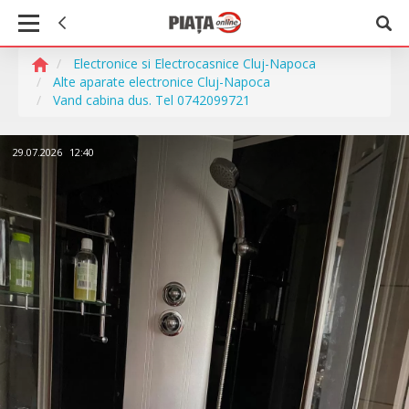
Electronice si Electrocasnice Cluj-Napoca
Alte aparate electronice Cluj-Napoca
Vand cabina dus. Tel 0742099721
29.07.2026
12:40