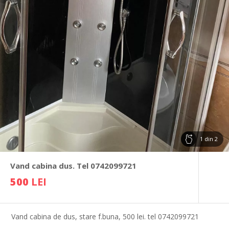
1
din
2
Vand cabina dus. Tel 0742099721
500
LEI
Vand cabina de dus, stare f.buna, 500 lei. tel 0742099721